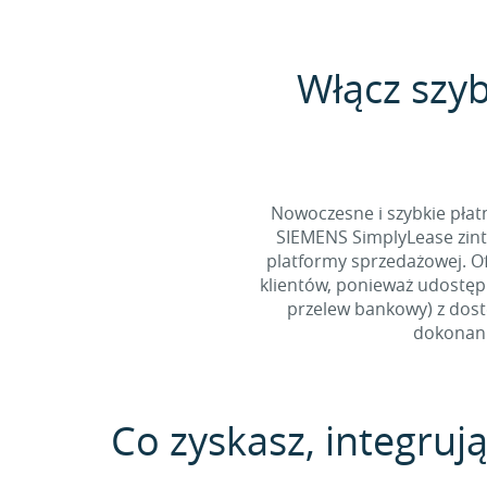
Włącz szy
Nowoczesne i szybkie pła
SIEMENS SimplyLease zint
platformy sprzedażowej. O
klientów, ponieważ udostępn
przelew bankowy) z dost
dokonani
Co zyskasz, integruj