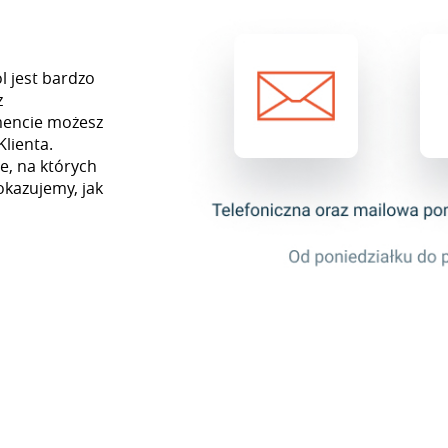
l jest bardzo
z
mencie możesz
Klienta.
e, na których
okazujemy, jak