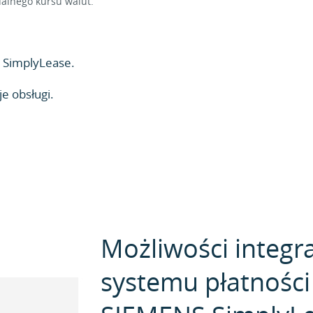
alnego kursu walut.
 SimplyLease.
e obsługi.
Możliwości integra
systemu płatności