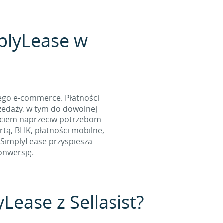
plyLease w
ego e-commerce. Płatności
zedaży, w tym do dowolnej
jściem naprzeciw potrzebom
tą, BLIK, płatności mobilne,
 SimplyLease przyspiesza
onwersję.
Lease z Sellasist?