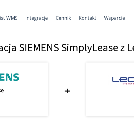
sist WMS
Integracje
Cennik
Kontakt
Wsparcie
acja SIEMENS SimplyLease z 
+