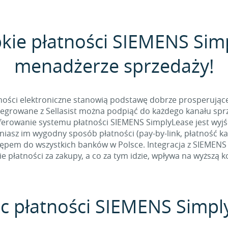
bkie płatności SIEMENS Sim
menadżerze sprzedaży!
tności elektroniczne stanowią podstawę dobrze prosperując
egrowane z Sellasist można podpiąć do każdego kanału spr
ferowanie systemu płatności SIEMENS SimplyLease jest wy
iasz im wygodny sposób płatności (pay-by-link, płatność kar
ępem do wszystkich banków w Polsce. Integracja z SIEMENS
e płatności za zakupy, a co za tym idzie, wpływa na wyższą k
ąc płatności SIEMENS Simply