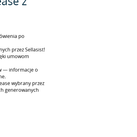
ase z
ówienia po
ych przez Sellasist!
dzięki umowom
w — informacje o
ne.
ease wybrany przez
ach generowanych