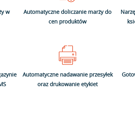
ży w
Automatyczne doliczanie marży do
Narzę
cen produktów
ks
azynie
Automatyczne nadawanie przesyłek
Goto
WMS
oraz drukowanie etykiet