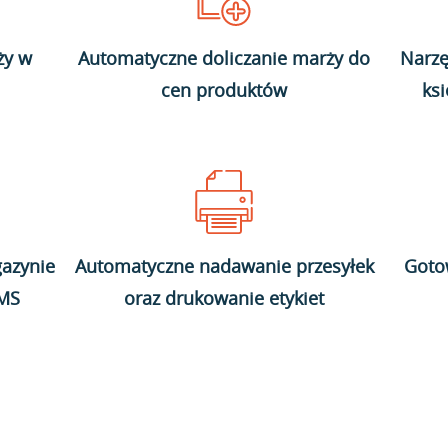
ży w
Automatyczne doliczanie marży do
Narzę
cen produktów
ks
azynie
Automatyczne nadawanie przesyłek
Goto
WMS
oraz drukowanie etykiet