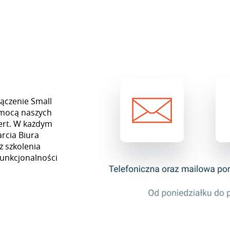
łączenie Small
omocą naszych
ert. W każdym
rcia Biura
ż szkolenia
funkcjonalności