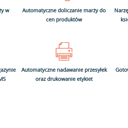
ży w
Automatyczne doliczanie marży do
Narzę
cen produktów
ks
azynie
Automatyczne nadawanie przesyłek
Goto
WMS
oraz drukowanie etykiet