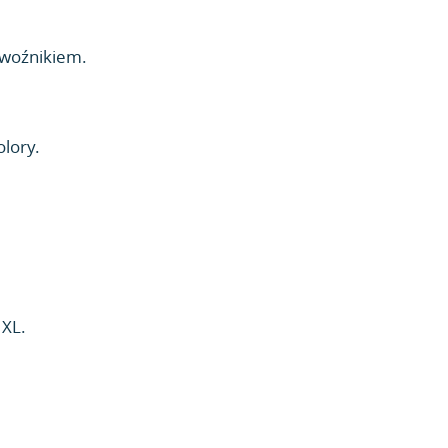
ewoźnikiem.
lory.
 XL.