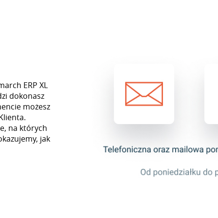
omarch ERP XL
dzi dokonasz
mencie możesz
Klienta.
e, na których
okazujemy, jak