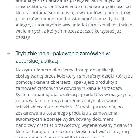
automatyczne nadawanie przesyłek, automatyczna
zmiana statusu zamówienia po otrzymaniu płatności od
klienta, automatyczna obsługa wariantów i parametrów
produktów, autoresponder wiadomości oraz dyskusji
Allegro, automatyczne wysłanie faktury e-mailem, i wiele
wiele innych, z których możesz zacząć korzystać już
dzisiaj!
Tryb zbierania i pakowania zamówień w
autorskiej aplikacji.
Naszym klientom oferujemy dostęp do aplikacji,
obsługiwanej przez kolektory i smartfony, dzięki której za
pomocą skanera zbierzesz i spakujesz produkty z
zamówień złożonych w dowolnym kanale sprzedaży.
System zapamiętuje lokalizacje produktów w magazynie,
co pozwala mu na wyznaczenie zoptymalizowanej
ścieżki zbierania zamówień. W trybie pakowania, po
zeskanowaniu ostatniego produktu z zamówienia,
automatycznie zostaje wydrukowany dokument
handlowy oraz list przewozowy, wygenerowany z danych
klienta. Paragon lub faktura dzięki możliwości integracji
z programem Comarch ERP XL mogą zostać