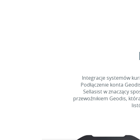
Integracje systemów kuri
Podłączenie konta Geodis
Sellasist w znaczący sp
przewoźnikiem Geodis, która
lis