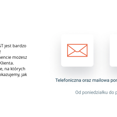
GT jest bardzo
z
mencie możesz
Klienta.
e, na których
okazujemy, jak