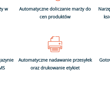
ży w
Automatyczne doliczanie marży do
Narzę
cen produktów
ks
azynie
Automatyczne nadawanie przesyłek
Goto
WMS
oraz drukowanie etykiet