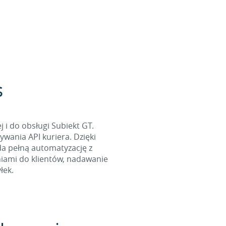
s
 i do obsługi Subiekt GT.
wania API kuriera. Dzięki
da pełną automatyzację z
niami do klientów, nadawanie
łek.