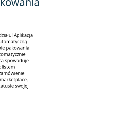
pakowania
iału! Aplikacja
automatyczną
ybie pakowania
utomatycznie
 ta spowoduje
 listem
 zamówienie
 marketplace,
atusie swojej