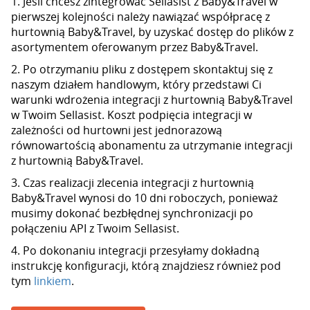
1. Jeśli chcesz zintegrować Sellasist z Baby&Travel w
pierwszej kolejności należy nawiązać współpracę z
hurtownią Baby&Travel, by uzyskać dostęp do plików z
asortymentem oferowanym przez Baby&Travel.
2. Po otrzymaniu pliku z dostępem skontaktuj się z
naszym działem handlowym, który przedstawi Ci
warunki wdrożenia integracji z hurtownią Baby&Travel
w Twoim Sellasist. Koszt podpięcia integracji w
zależności od hurtowni jest jednorazową
równowartością abonamentu za utrzymanie integracji
z hurtownią Baby&Travel.
3. Czas realizacji zlecenia integracji z hurtownią
Baby&Travel wynosi do 10 dni roboczych, ponieważ
musimy dokonać bezbłędnej synchronizacji po
połączeniu API z Twoim Sellasist.
4. Po dokonaniu integracji przesyłamy dokładną
instrukcję konfiguracji, którą znajdziesz również pod
tym
linkiem
.