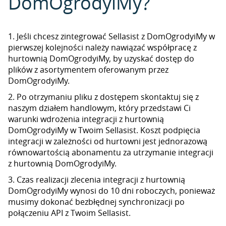
DomOgrodyiMy?
1. Jeśli chcesz zintegrować Sellasist z DomOgrodyiMy w
pierwszej kolejności należy nawiązać współpracę z
hurtownią DomOgrodyiMy, by uzyskać dostęp do
plików z asortymentem oferowanym przez
DomOgrodyiMy.
2. Po otrzymaniu pliku z dostępem skontaktuj się z
naszym działem handlowym, który przedstawi Ci
warunki wdrożenia integracji z hurtownią
DomOgrodyiMy w Twoim Sellasist. Koszt podpięcia
integracji w zależności od hurtowni jest jednorazową
równowartością abonamentu za utrzymanie integracji
z hurtownią DomOgrodyiMy.
3. Czas realizacji zlecenia integracji z hurtownią
DomOgrodyiMy wynosi do 10 dni roboczych, ponieważ
musimy dokonać bezbłędnej synchronizacji po
połączeniu API z Twoim Sellasist.