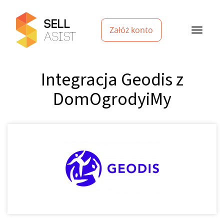
Załóż konto
Integracja Geodis z
DomOgrodyiMy