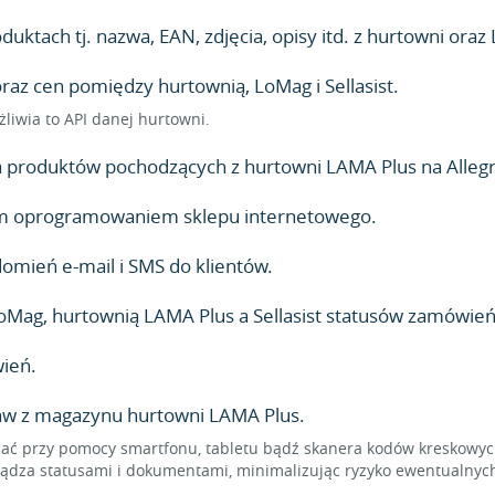
ktach tj. nazwa, EAN, zdjęcia, opisy itd. z hurtowni oraz 
az cen pomiędzy hurtownią, LoMag i Sellasist.
żliwia to API danej hurtowni.
produktów pochodzących z hurtowni LAMA Plus na Allegro
lnym oprogramowaniem sklepu internetowego.
mień e-mail i SMS do klientów.
Mag, hurtownią LAMA Plus a Sellasist statusów zamówień
ień.
taw z magazynu hurtowni LAMA Plus.
 przy pomocy smartfonu, tabletu bądź skanera kodów kreskowych,
dza statusami i dokumentami, minimalizując ryzyko ewentualnych