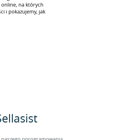
 online, na których
i i pokazujemy, jak
ellasist
cą naszego oprogramowania