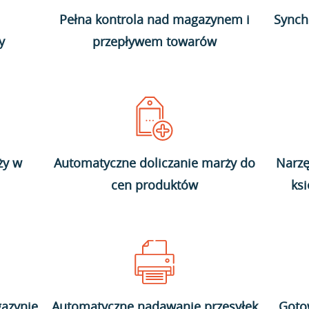
Pełna kontrola nad magazynem i
Synch
y
przepływem towarów
ży w
Automatyczne doliczanie marży do
Narzę
cen produktów
ks
azynie
Automatyczne nadawanie przesyłek
Goto