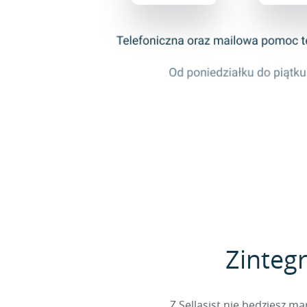
Zintegr
Z Sellasist nie będziesz