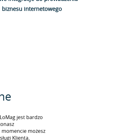
biznesu internetowego
zne
 LoMag jest bardzo
konasz
ym momencie możesz
ługi Klienta.