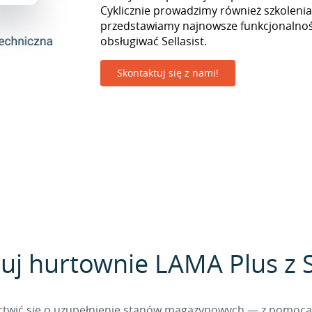
Cyklicznie prowadzimy również szkolenia
przedstawiamy najnowsze funkcjonalnośc
obsługiwać Sellasist.
Skontaktuj się z nami!
uj hurtownie LAMA Plus z S
 martwić się o uzupełnienie stanów magazynowych — z pomo