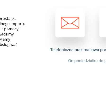
prosta. Za
lnego importu
 z pomocy i
owadzimy
awiamy
obsługiwać