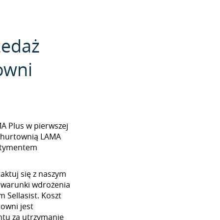
zedaż
owni
AMA Plus w pierwszej
z hurtownią LAMA
ortymentem
aktuj się z naszym
 warunki wdrożenia
 Sellasist. Koszt
towni jest
tu za utrzymanie