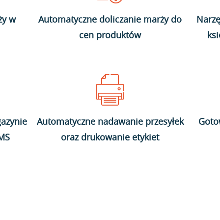
ży w
Automatyczne doliczanie marży do
Narzę
cen produktów
ks
azynie
Automatyczne nadawanie przesyłek
Goto
WMS
oraz drukowanie etykiet