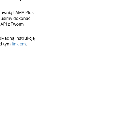
urtownią LAMA Plus
 musimy dokonać
 API z Twoim
okładną instrukcję
od tym
linkiem
.