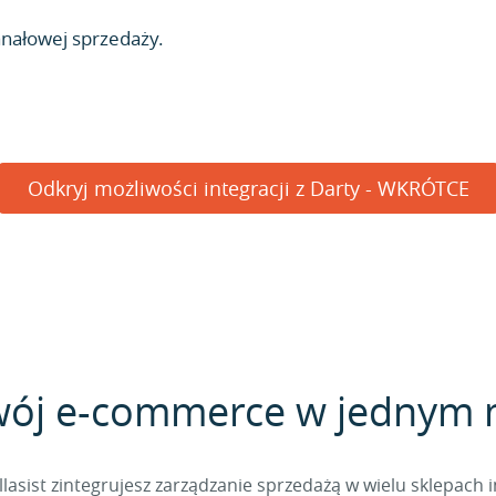
anałowej sprzedaży.
Odkryj możliwości integracji z Darty - WKRÓTCE
wój e-commerce w jednym 
sist zintegrujesz zarządzanie sprzedażą w wielu sklepach 