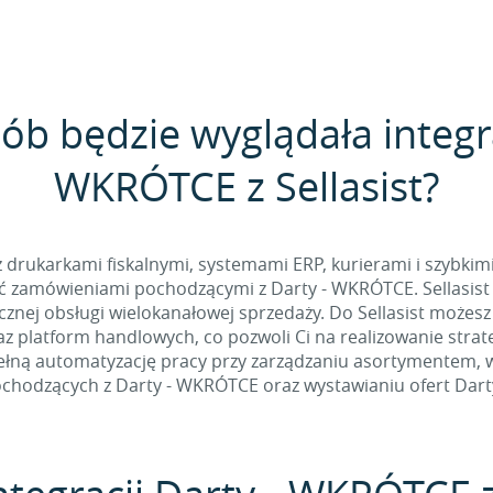
ób będzie wyglądała integr
WKRÓTCE z Sellasist?
 z drukarkami fiskalnymi, systemami ERP, kurierami i szybkim
 zamówieniami pochodzącymi z Darty - WKRÓTCE. Sellasist 
nej obsługi wielokanałowej sprzedaży. Do Sellasist możesz
z platform handlowych, co pozwoli Ci na realizowanie stra
łną automatyzację pracy przy zarządzaniu asortymentem, w t
hodzących z Darty - WKRÓTCE oraz wystawianiu ofert Dar