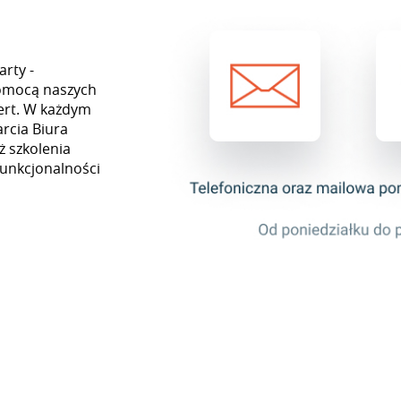
rty -
pomocą naszych
ert. W każdym
rcia Biura
ż szkolenia
funkcjonalności