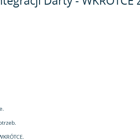
ntegracji Darty - WKRÓTCE z
e.
otrzeb.
- WKRÓTCE.