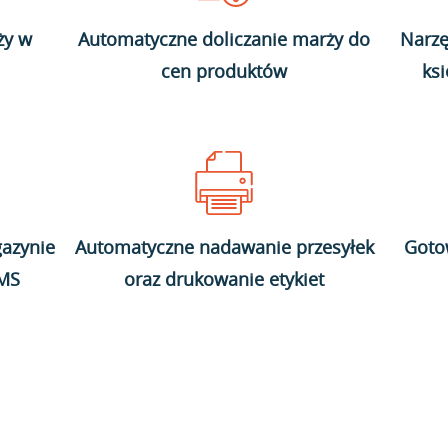
ży w
Automatyczne doliczanie marży do
Narzę
cen produktów
ks
azynie
Automatyczne nadawanie przesyłek
Goto
WMS
oraz drukowanie etykiet