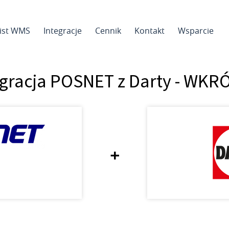
sist WMS
Integracje
Cennik
Kontakt
Wsparcie
egracja POSNET z Darty - WKR
+