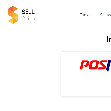
Funkcje
Sella
I