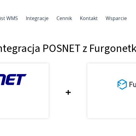
sist WMS
Integracje
Cennik
Kontakt
Wsparcie
ntegracja POSNET z Furgonet
+