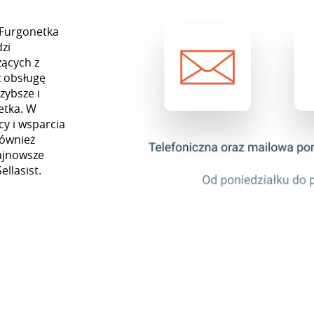
 Furgonetka
zi
ących z
z obsługę
zybsze i
etka. W
y i wsparcia
również
najnowsze
ellasist.