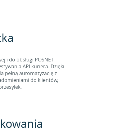
tka
ej i do obsługi POSNET.
tywania API kuriera. Dzięki
da pełną automatyzację z
iadomieniami do klientów,
rzesyłek.
pakowania