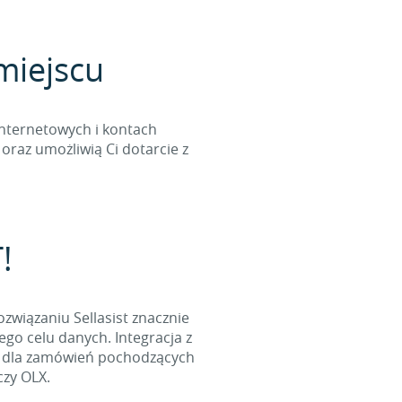
miejscu
internetowych i kontach
oraz umożliwią Ci dotarcie z
!
ozwiązaniu Sellasist znacznie
go celu danych. Integracja z
l dla zamówień pochodzących
czy OLX.