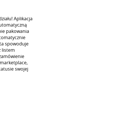
iału! Aplikacja
automatyczną
ybie pakowania
utomatycznie
 ta spowoduje
 listem
 zamówienie
 marketplace,
atusie swojej