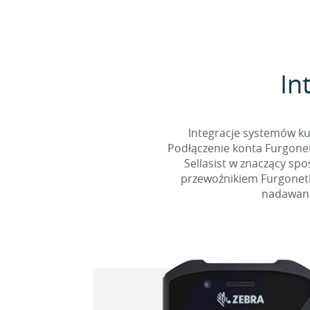
In
Integracje systemów ku
Podłączenie konta Furgonet
Sellasist w znaczący sp
przewoźnikiem Furgonetka
nadawani