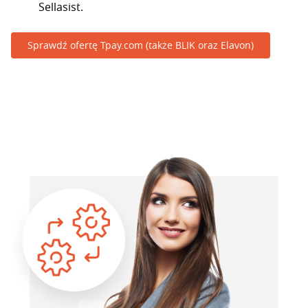
Sellasist.
Sprawdź ofertę Tpay.com (także BLIK oraz Elavon)