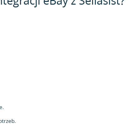
tegracji eBay z Sellasist?
e.
otrzeb.