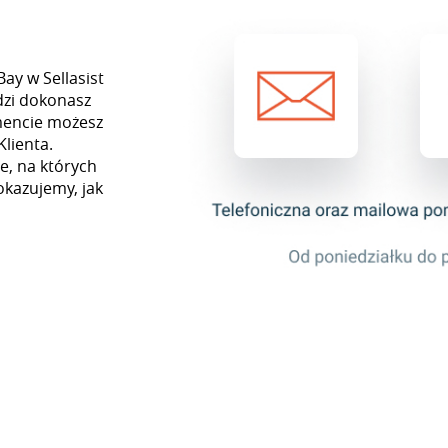
ay w Sellasist
dzi dokonasz
mencie możesz
Klienta.
e, na których
okazujemy, jak