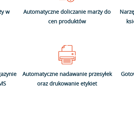
ży w
Automatyczne doliczanie marży do
Narzę
cen produktów
ks
azynie
Automatyczne nadawanie przesyłek
Goto
WMS
oraz drukowanie etykiet