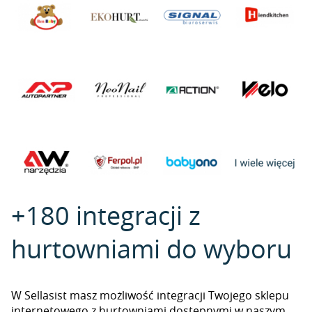
+180 integracji z
hurtowniami do wyboru
W Sellasist masz możliwość integracji Twojego sklepu
internetowego z hurtowniami dostępnymi w naszym