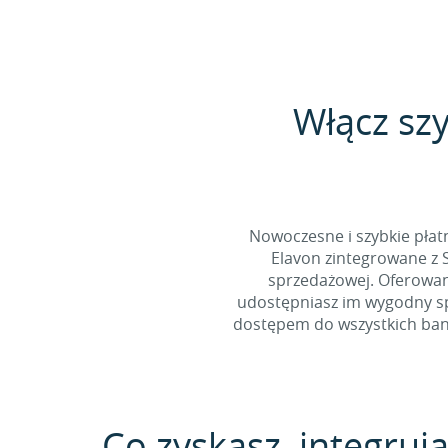
Włącz sz
Nowoczesne i szybkie pła
Elavon zintegrowane z 
sprzedażowej. Oferowan
udostępniasz im wygodny spo
dostępem do wszystkich bank
Co zyskasz, integrują