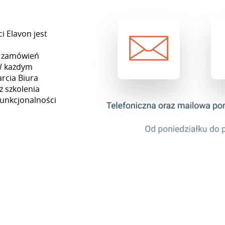
i Elavon jest
ję zamówień
W każdym
rcia Biura
ż szkolenia
funkcjonalności