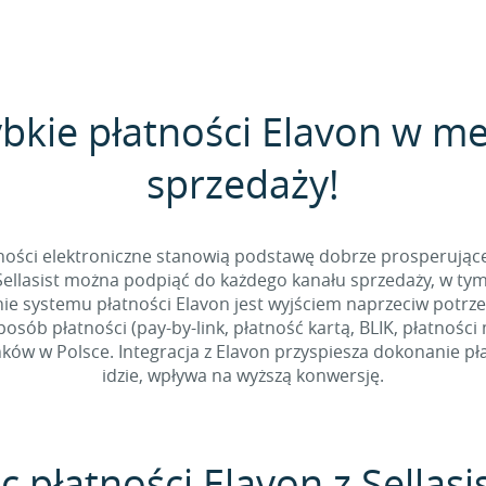
ybkie płatności Elavon w m
sprzedaży!
tności elektroniczne stanowią podstawę dobrze prosperując
Sellasist można podpiąć do każdego kanału sprzedaży, w ty
ie systemu płatności Elavon jest wyjściem naprzeciw potrz
sób płatności (pay-by-link, płatność kartą, BLIK, płatności
ów w Polsce. Integracja z Elavon przyspiesza dokonanie płat
idzie, wpływa na wyższą konwersję.
c płatności Elavon z Sellasi