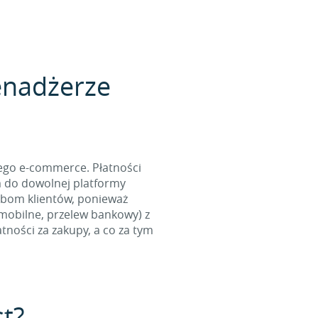
enadżerze
ego e-commerce. Płatności
m do dowolnej platformy
ebom klientów, ponieważ
 mobilne, przelew bankowy) z
ności za zakupy, a co za tym
st?