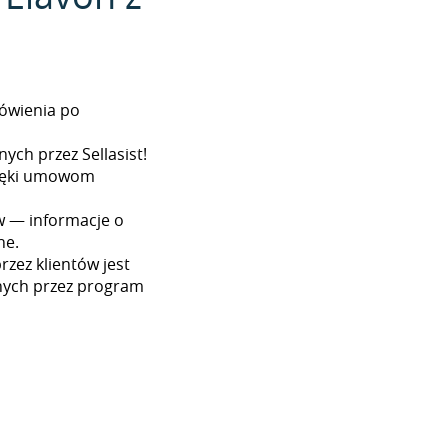
ówienia po
ych przez Sellasist!
dzięki umowom
w — informacje o
ne.
zez klientów jest
nych przez program