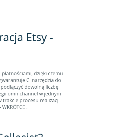
acja Etsy -
i płatnościami, dzięki czemu
gwarantuje Ci narzędzia do
 podłączyć dowolną liczbę
tegii omnichannel w jednym
rakcie procesu realizacji
 - WKRÓTCE .