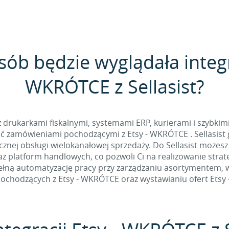
sób będzie wyglądała integr
WKRÓTCE z Sellasist?
 z drukarkami fiskalnymi, systemami ERP, kurierami i szybkim
 zamówieniami pochodzącymi z Etsy - WKRÓTCE . Sellasist 
nej obsługi wielokanałowej sprzedaży. Do Sellasist możesz
z platform handlowych, co pozwoli Ci na realizowanie stra
łną automatyzację pracy przy zarządzaniu asortymentem, w t
chodzących z Etsy - WKRÓTCE oraz wystawianiu ofert Etsy