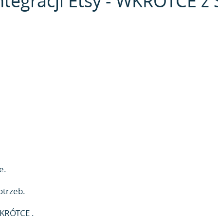
ntegracji Etsy - WKRÓTCE z S
e.
otrzeb.
WKRÓTCE .