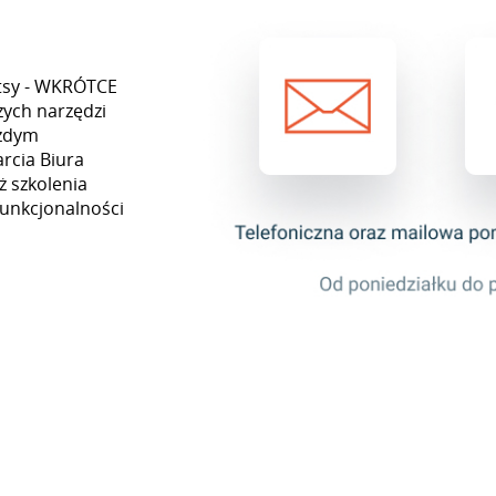
Etsy - WKRÓTCE
zych narzędzi
ażdym
rcia Biura
ż szkolenia
funkcjonalności