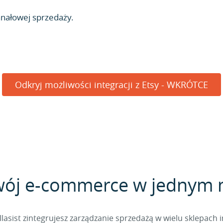
anałowej sprzedaży.
Odkryj możliwości integracji z Etsy - WKRÓTCE
wój e-commerce w jednym 
sist zintegrujesz zarządzanie sprzedażą w wielu sklepach 