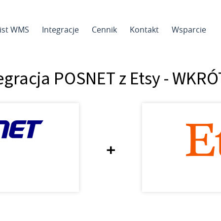
sist WMS
Integracje
Cennik
Kontakt
Wsparcie
egracja POSNET z Etsy - WKR
+