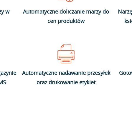
ży w
Automatyczne doliczanie marży do
Narzę
cen produktów
ks
azynie
Automatyczne nadawanie przesyłek
Goto
WMS
oraz drukowanie etykiet