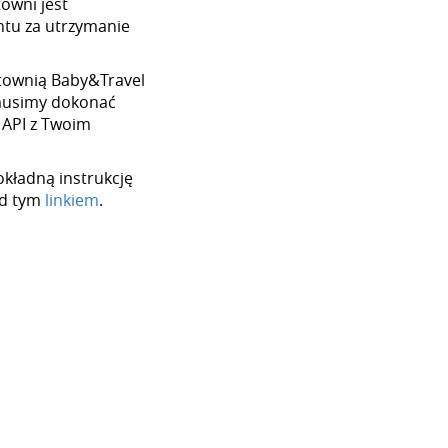
towni jest
tu za utrzymanie
hurtownią Baby&Travel
 musimy dokonać
 API z Twoim
okładną instrukcję
od tym
linkiem
.