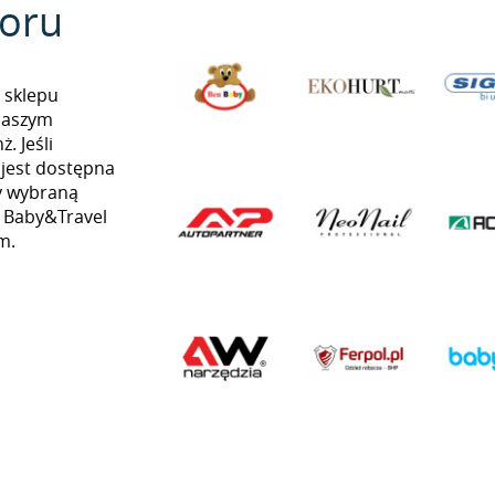
oru
 sklepu
naszym
. Jeśli
 jest dostępna
my wybraną
ą Baby&Travel
m.