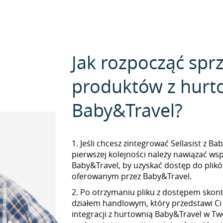
Jak rozpocząć spr
produktów z hurt
Baby&Travel?
1. Jeśli chcesz zintegrować Sellasist z B
pierwszej kolejności należy nawiązać ws
Baby&Travel, by uzyskać dostęp do pli
oferowanym przez Baby&Travel.
2. Po otrzymaniu pliku z dostępem skont
działem handlowym, który przedstawi Ci
integracji z hurtownią Baby&Travel w Two