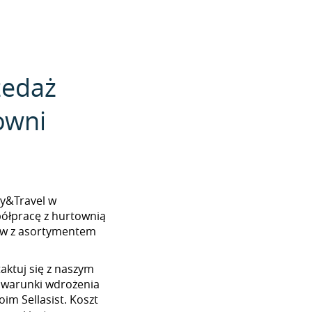
zedaż
owni
aby&Travel w
półpracę z hurtownią
ków z asortymentem
aktuj się z naszym
 warunki wdrożenia
im Sellasist. Koszt