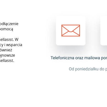
odłączenie
 pomocą
ą
llasist. W
y i wsparcia
również
najnowsze
ellasist.