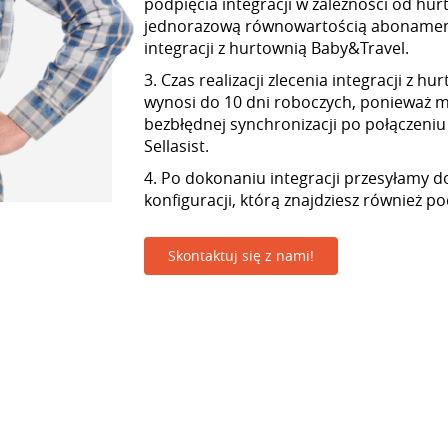
podpięcia integracji w zależności od hur
jednorazową równowartością abonamen
integracji z hurtownią Baby&Travel.
3. Czas realizacji zlecenia integracji z 
wynosi do 10 dni roboczych, ponieważ
bezbłędnej synchronizacji po połączeniu
Sellasist.
4. Po dokonaniu integracji przesyłamy d
konfiguracji, którą znajdziesz również p
Skontaktuj się z nami!