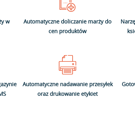
ży w
Automatyczne doliczanie marży do
Narzę
cen produktów
ks
azynie
Automatyczne nadawanie przesyłek
Goto
WMS
oraz drukowanie etykiet