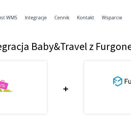
sist WMS
Integracje
Cennik
Kontakt
Wsparcie
egracja Baby&Travel z Furgon
+