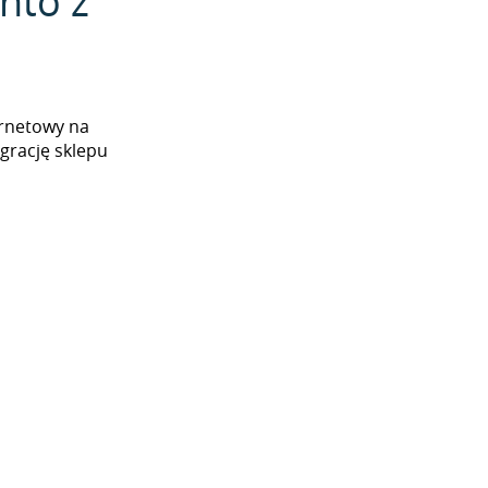
nto z
ernetowy na
grację sklepu