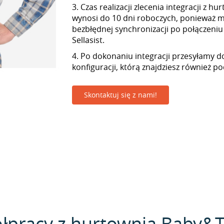
3. Czas realizacji zlecenia integracji z 
wynosi do 10 dni roboczych, ponieważ
bezbłędnej synchronizacji po połączeniu
Sellasist.
4. Po dokonaniu integracji przesyłamy d
konfiguracji, którą znajdziesz również p
Skontaktuj się z nami!
łpracy z hurtownią Baby&Tr