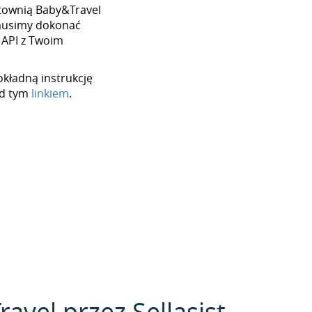
hurtownią Baby&Travel
 musimy dokonać
 API z Twoim
okładną instrukcję
od tym
linkiem
.
avel przez Sellasist