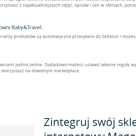
rzystasz z najaktualniejszych zdjęć, opisów i cen w ofertach, pon
owni Baby&Travel.
arianty produktów są automatyczne przesyłane do Sellasist i możes
niami jednocześnie. Dodatkowo możesz ustawić własne reguły wyl
t skorzystasz na dowolnym marketplace.
Zintegruj swój skl