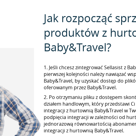
Jak rozpocząć spr
produktów z hurt
Baby&Travel?
1. Jeśli chcesz zintegrować Sellasist z B
pierwszej kolejności należy nawiązać ws
Baby&Travel, by uzyskać dostęp do pli
oferowanym przez Baby&Travel.
2. Po otrzymaniu pliku z dostępem skont
działem handlowym, który przedstawi Ci
integracji z hurtownią Baby&Travel w Two
podpięcia integracji w zależności od hur
jednorazową równowartością abonamen
integracji z hurtownią Baby&Travel.