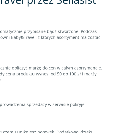
tomatycznie przypisane bądź stworzone. Podczas
towni Baby&Travel, z których asortyment ma zostać
ycznie doliczyć marżę do cen w całym asortymencie.
gdy cena produktu wynosi od 50 do 100 zł i marży
h.
y prowadzenia sprzedaży w serwisie pokryje
i czemu unikniesz pomyłek. Dodatkowo, dzięki