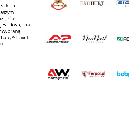
 sklepu
naszym
. Jeśli
 jest dostępna
my wybraną
ą Baby&Travel
m.