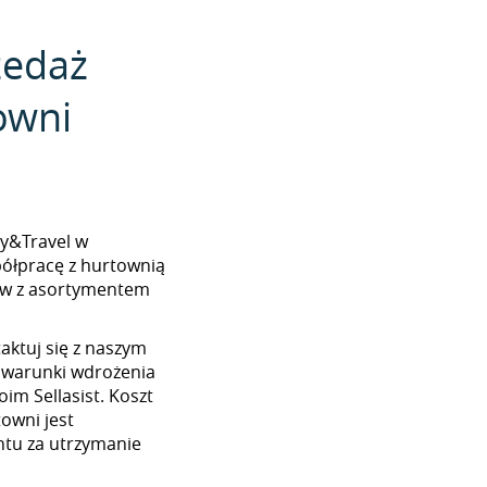
zedaż
owni
aby&Travel w
półpracę z hurtownią
ków z asortymentem
aktuj się z naszym
 warunki wdrożenia
im Sellasist. Koszt
towni jest
tu za utrzymanie