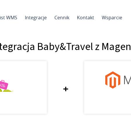
sist WMS
Integracje
Cennik
Kontakt
Wsparcie
tegracja Baby&Travel z Mage
+