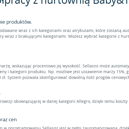
nie produktów.
odawane wraz z ich kategoriami oraz atrybutami, które zostaną au
ry wraz z brakującymi kategoriami. Możesz wybrać kategorie z hur
marżę, wskazując procentowo jej wysokość. Sellasist może automat
eny i kategorii produktu. Np. możliwe jest ustawienie marży 15%, 
0 zł. System pozwala skonfigurować dowolną ilość progów cenowyc
.
rowizji obowiązującej w danej kategorii Allegro, dzięki temu koszt
raz cen
 w oprogramowaniu Sellasist jest w pełni zautomatyzowana, dzięk