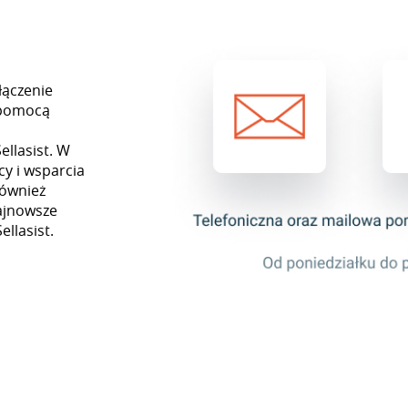
łączenie
 pomocą
ą
llasist. W
y i wsparcia
również
najnowsze
ellasist.