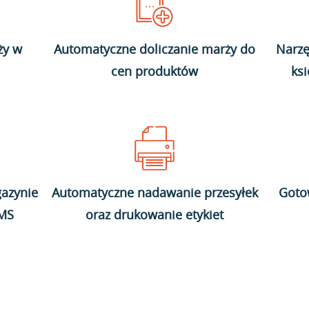
ży w
Automatyczne doliczanie marży do
Narzę
cen produktów
ks
azynie
Automatyczne nadawanie przesyłek
Goto
WMS
oraz drukowanie etykiet