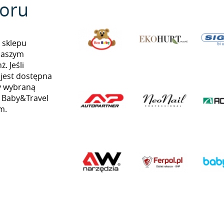
oru
 sklepu
naszym
. Jeśli
 jest dostępna
my wybraną
ą Baby&Travel
m.