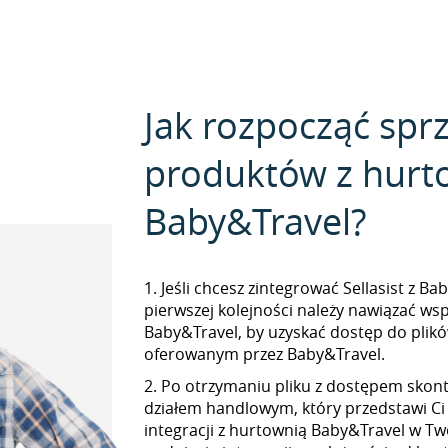
Jak rozpocząć spr
produktów z hurt
Baby&Travel?
1. Jeśli chcesz zintegrować Sellasist z B
pierwszej kolejności należy nawiązać ws
Baby&Travel, by uzyskać dostęp do pli
oferowanym przez Baby&Travel.
2. Po otrzymaniu pliku z dostępem skont
działem handlowym, który przedstawi Ci
integracji z hurtownią Baby&Travel w Two