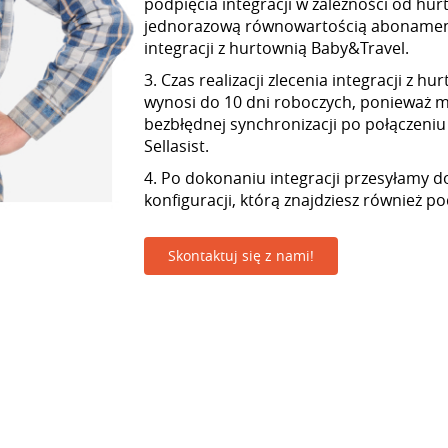
podpięcia integracji w zależności od hur
jednorazową równowartością abonamen
integracji z hurtownią Baby&Travel.
3. Czas realizacji zlecenia integracji z 
wynosi do 10 dni roboczych, ponieważ
bezbłędnej synchronizacji po połączeniu
Sellasist.
4. Po dokonaniu integracji przesyłamy d
konfiguracji, którą znajdziesz również p
Skontaktuj się z nami!