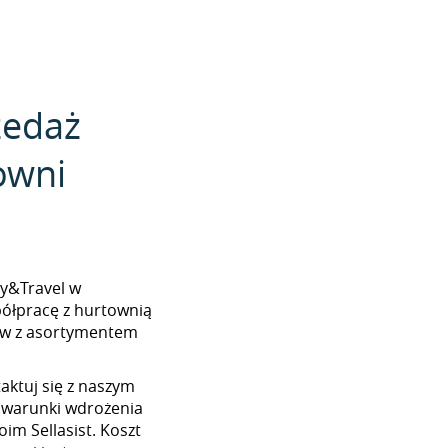
zedaż
owni
aby&Travel w
półpracę z hurtownią
ków z asortymentem
aktuj się z naszym
 warunki wdrożenia
im Sellasist. Koszt