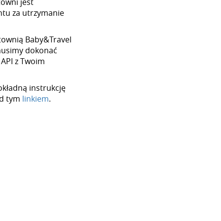
towni jest
tu za utrzymanie
hurtownią Baby&Travel
 musimy dokonać
 API z Twoim
okładną instrukcję
od tym
linkiem
.