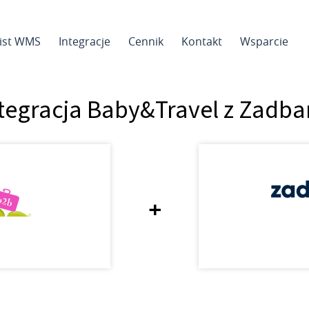
sist WMS
Integracje
Cennik
Kontakt
Wsparcie
tegracja Baby&Travel z Zadb
+