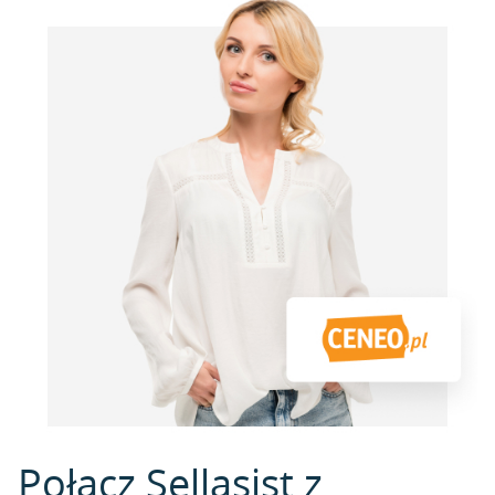
Połącz Sellasist z