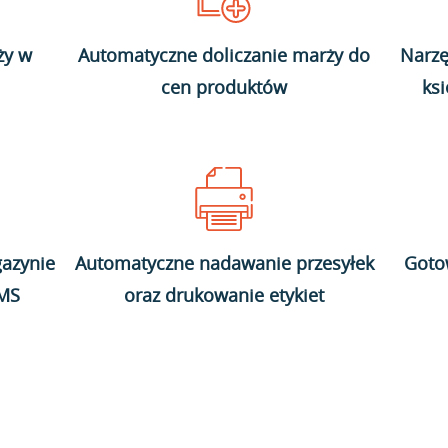
ży w
Automatyczne doliczanie marży do
Narzę
cen produktów
ks
azynie
Automatyczne nadawanie przesyłek
Goto
WMS
oraz drukowanie etykiet