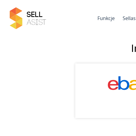
Funkcje
Sella
I