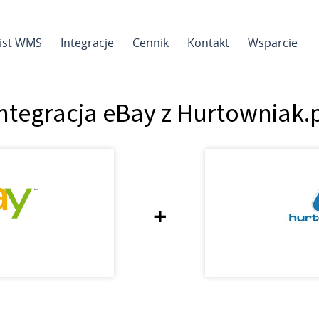
sist WMS
Integracje
Cennik
Kontakt
Wsparcie
ntegracja eBay z Hurtowniak.
+