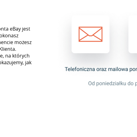
onta eBay jest
dokonasz
mencie możesz
Klienta.
e, na których
okazujemy, jak