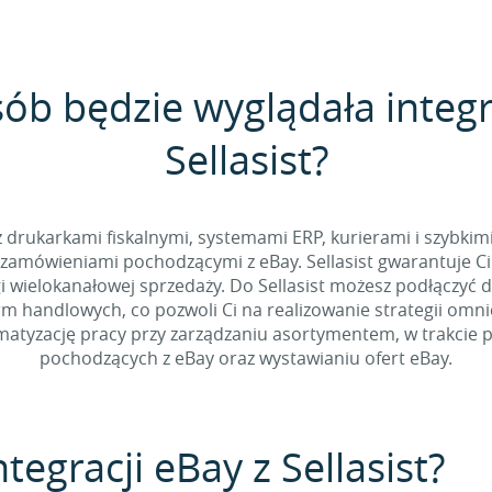
sób będzie wyglądała integr
Sellasist?
 z drukarkami fiskalnymi, systemami ERP, kurierami i szybkim
zamówieniami pochodzącymi z eBay. Sellasist gwarantuje Ci
 wielokanałowej sprzedaży. Do Sellasist możesz podłączyć 
rm handlowych, co pozwoli Ci na realizowanie strategii omn
tyzację pracy przy zarządzaniu asortymentem, w trakcie p
pochodzących z eBay oraz wystawianiu ofert eBay.
tegracji eBay z Sellasist?