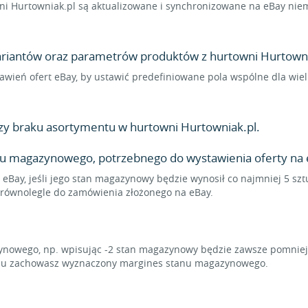
i Hurtowniak.pl są aktualizowane i synchronizowane na eBay niema
wariantów oraz parametrów produktów z hurtowni Hurtownia
ustawień ofert eBay, by ustawić predefiniowane pola wspólne dla w
y braku asortymentu w hurtowni Hurtowniak.pl.
nu magazynowego, potrzebnego do wystawienia oferty na 
 eBay, jeśli jego stan magazynowy będzie wynosił co najmniej 5 szt
ę równolegle do zamówienia złożonego na eBay.
owego, np. wpisując -2 stan magazynowy będzie zawsze pomniejsz
temu zachowasz wyznaczony margines stanu magazynowego.