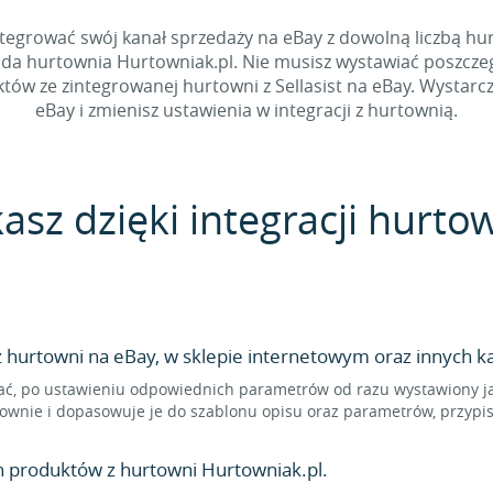
egrować swój kanał sprzedaży na eBay z dowolną liczbą hurt
ada hurtownia Hurtowniak.pl. Nie musisz wystawiać poszcze
 ze zintegrowanej hurtowni z Sellasist na eBay. Wystarczy
eBay i zmienisz ustawienia w integracji z hurtownią.
kasz dzięki integracji hurto
hurtowni na eBay, w sklepie internetowym oraz innych ka
ć, po ustawieniu odpowiednich parametrów od razu wystawiony jak
ownie i dopasowuje je do szablonu opisu oraz parametrów, przypi
n produktów z hurtowni Hurtowniak.pl.