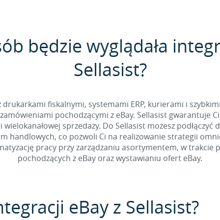
sób będzie wyglądała integr
Sellasist?
 z drukarkami fiskalnymi, systemami ERP, kurierami i szybkim
zamówieniami pochodzącymi z eBay. Sellasist gwarantuje Ci
 wielokanałowej sprzedaży. Do Sellasist możesz podłączyć 
rm handlowych, co pozwoli Ci na realizowanie strategii omn
tyzację pracy przy zarządzaniu asortymentem, w trakcie p
pochodzących z eBay oraz wystawianiu ofert eBay.
tegracji eBay z Sellasist?