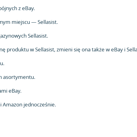
pójnych z eBay.
nym miejscu — Sellasist.
zynowych Sellasist.
 produktu w Sellasist, zmieni się ona także w eBay i Sella
u.
h asortymentu.
ami eBay.
a i Amazon jednocześnie.