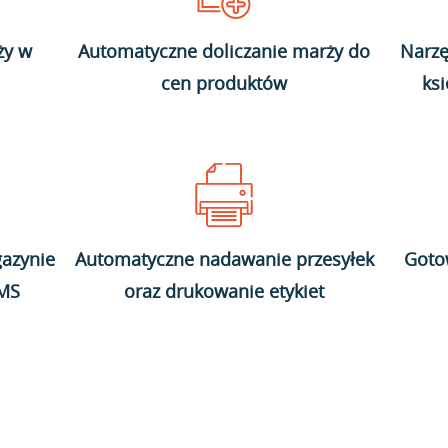
ży w
Automatyczne doliczanie marży do
Narzę
cen produktów
ks
azynie
Automatyczne nadawanie przesyłek
Goto
WMS
oraz drukowanie etykiet