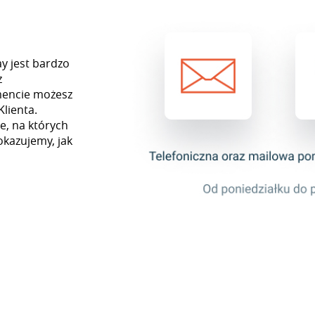
ay jest bardzo
z
mencie możesz
Klienta.
e, na których
okazujemy, jak