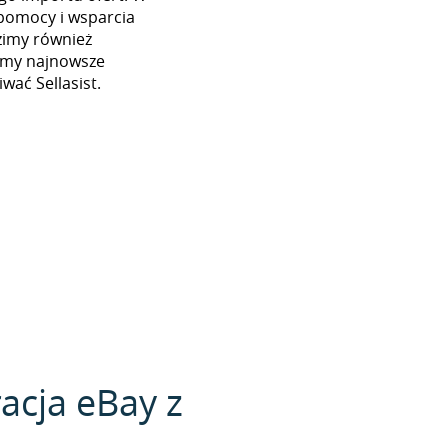
pomocy i wsparcia
dzimy również
iamy najnowsze
wać Sellasist.
acja eBay z