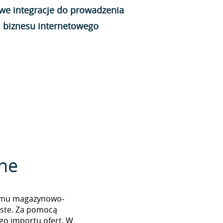
we integracje do prowadzenia
biznesu internetowego
zne
stemu magazynowo-
oste. Za pomocą
go importu ofert. W