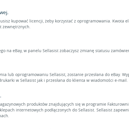
wej.
usisz kupować licencji, żeby korzystać z oprogramowania. Kwota e
rt zewnętrznych.
ego na eBay, w panelu Sellasist zobaczysz zmianę statusu zamówie
ownia lub oprogramowaniu Sellasist, zostanie przesłana do eBay. 
karki w Sellasist jak i przesłana do klienta w wiadomości e-mail.
.
magazynowych produktów znajdujących się w programie Fakturowni
sklepach internetowych podłączonych do Sellasist. Sellasist zapew
nach.