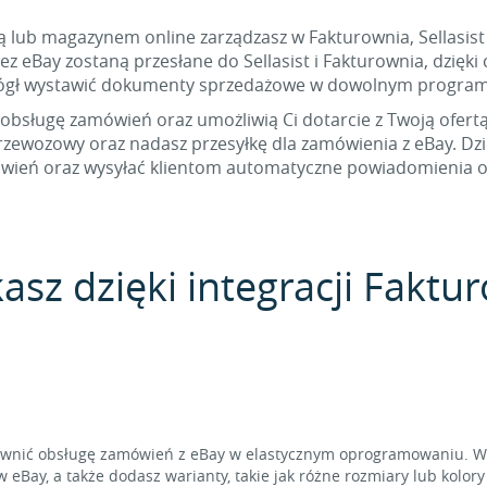
ią lub magazynem online zarządzasz w Fakturownia, Sellasis
z eBay zostaną przesłane do Sellasist i Fakturownia, dzięki
gł wystawić dokumenty sprzedażowe w dowolnym program
 obsługę zamówień oraz umożliwią Ci dotarcie z Twoją ofert
przewozowy oraz nadasz przesyłkę dla zamówienia z eBay. D
wień oraz wysyłać klientom automatyczne powiadomienia o e
asz dzięki integracji Faktu
rawnić obsługę zamówień z eBay w elastycznym oprogramowaniu. W 
 eBay, a także dodasz warianty, takie jak różne rozmiary lub kolor