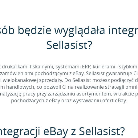
sób będzie wyglądała integr
Sellasist?
 z drukarkami fiskalnymi, systemami ERP, kurierami i szybkim
zamówieniami pochodzącymi z eBay. Sellasist gwarantuje Ci
 wielokanałowej sprzedaży. Do Sellasist możesz podłączyć 
rm handlowych, co pozwoli Ci na realizowanie strategii omn
tyzację pracy przy zarządzaniu asortymentem, w trakcie p
pochodzących z eBay oraz wystawianiu ofert eBay.
tegracji eBay z Sellasist?