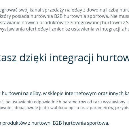
egrować swój kanał sprzedaży na eBay z dowolną liczbą hur
, który posiada hurtownia B2B hurtownia sportowa. Nie musi
awianie nowych produktów ze zintegrowanej hurtowni z Sell
wystawiania ofert eBay i zmienisz ustawienia w integracji z h
kasz dzięki integracji hurt
hurtowni na eBay, w sklepie internetowym oraz innych ka
ć, po ustawieniu odpowiednich parametrów od razu wystawiony jak
ownie i dopasowuje je do szablonu opisu oraz parametrów, przypi
n produktów z hurtowni B2B hurtownia sportowa.