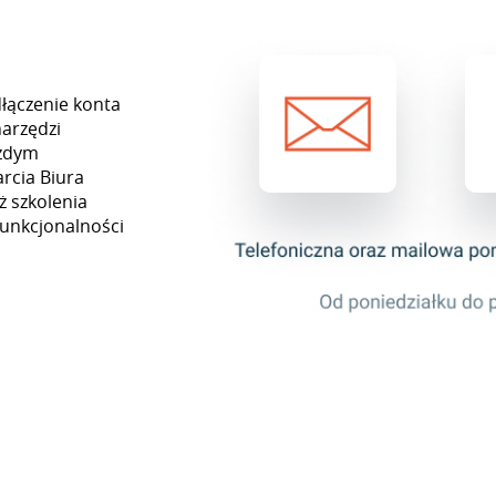
łączenie konta
arzędzi
ażdym
rcia Biura
ż szkolenia
funkcjonalności