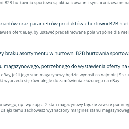
i B2B hurtownia sportowa są aktualizowane i synchronizowane na 
 wariantów oraz parametrów produktów z hurtowni B2B hurt
ustawień ofert eBay, by ustawić predefiniowane pola wspólne dla w
zy braku asortymentu w hurtowni B2B hurtownia sportow
nu magazynowego, potrzebnego do wystawienia oferty na 
 eBay, jeśli jego stan magazynowy będzie wynosił co najmniej 5 sz
ukt wyprzeda się równolegle do zamówienia złożonego na eBay.
owego, np. wpisując -2 stan magazynowy będzie zawsze pomniejsz
a. Dzięki temu zachowasz wyznaczony margines stanu magazynoweg