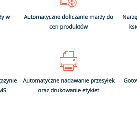
ży w
Automatyczne doliczanie marży do
Narzę
cen produktów
ks
azynie
Automatyczne nadawanie przesyłek
Goto
WMS
oraz drukowanie etykiet