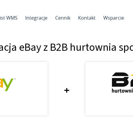
sist WMS
Integracje
Cennik
Kontakt
Wsparcie
acja eBay z B2B hurtownia s
+