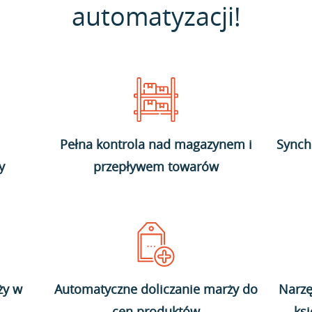
automatyzacji!
Pełna kontrola nad magazynem i
Synch
y
przepływem towarów
ży w
Automatyczne doliczanie marży do
Narzę
cen produktów
ks