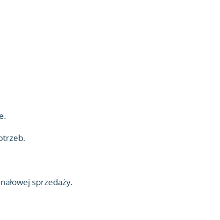
e.
otrzeb.
anałowej sprzedaży.