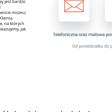
ay jest bardzo
z
mencie możesz
Klienta.
e, na których
okazujemy, jak