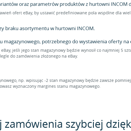
 wariantów oraz parametrów produktów z hurtowni INCOM do
ustawień ofert eBay, by ustawić predefiniowane pola wspólne dla w
zy braku asortymentu w hurtowni INCOM.
nu magazynowego, potrzebnego do wystawienia oferty na 
 eBay, jeśli jego stan magazynowy będzie wynosił co najmniej 5 sz
olegle do zamówienia złożonego na eBay.
owego, np. wpisując -2 stan magazynowy będzie zawsze pomniejsz
chowasz wyznaczony margines stanu magazynowego.
j zamówienia szybciej dzięk