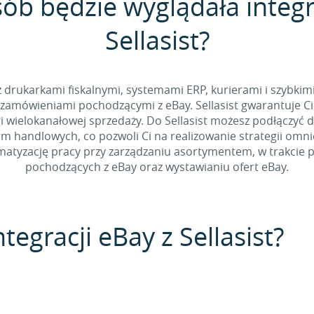
sób będzie wyglądała integr
Sellasist?
 z drukarkami fiskalnymi, systemami ERP, kurierami i szybkim
zamówieniami pochodzącymi z eBay. Sellasist gwarantuje Ci
 wielokanałowej sprzedaży. Do Sellasist możesz podłączyć 
rm handlowych, co pozwoli Ci na realizowanie strategii omn
tyzację pracy przy zarządzaniu asortymentem, w trakcie p
pochodzących z eBay oraz wystawianiu ofert eBay.
tegracji eBay z Sellasist?