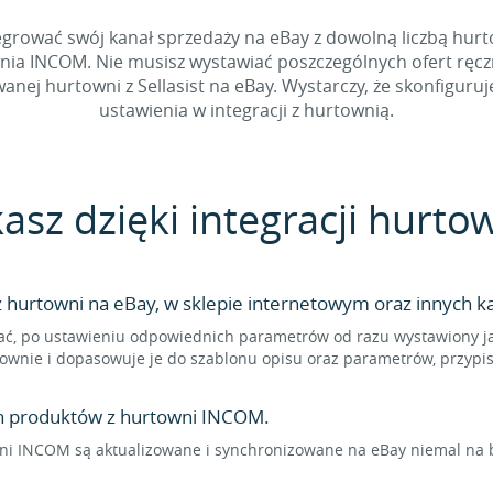
grować swój kanał sprzedaży na eBay z dowolną liczbą hurto
wnia INCOM. Nie musisz wystawiać poszczególnych ofert ręc
ej hurtowni z Sellasist na eBay. Wystarczy, że skonfiguruje
ustawienia w integracji z hurtownią.
kasz dzięki integracji hurt
hurtowni na eBay, w sklepie internetowym oraz innych ka
ć, po ustawieniu odpowiednich parametrów od razu wystawiony jak
ownie i dopasowuje je do szablonu opisu oraz parametrów, przypi
en produktów z hurtowni INCOM.
i INCOM są aktualizowane i synchronizowane na eBay niemal na bi