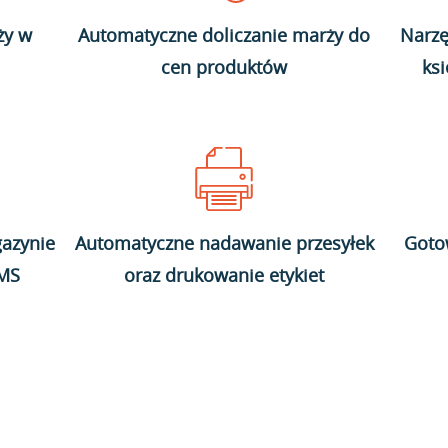
ży w
Automatyczne doliczanie marży do
Narzę
cen produktów
ks
azynie
Automatyczne nadawanie przesyłek
Goto
WMS
oraz drukowanie etykiet