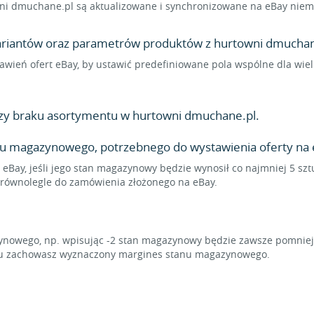
i dmuchane.pl są aktualizowane i synchronizowane na eBay niemal
 wariantów oraz parametrów produktów z hurtowni dmuchane
ustawień ofert eBay, by ustawić predefiniowane pola wspólne dla w
zy braku asortymentu w hurtowni dmuchane.pl.
nu magazynowego, potrzebnego do wystawienia oferty na 
 eBay, jeśli jego stan magazynowy będzie wynosił co najmniej 5 sz
ę równolegle do zamówienia złożonego na eBay.
owego, np. wpisując -2 stan magazynowy będzie zawsze pomniejsz
emu zachowasz wyznaczony margines stanu magazynowego.