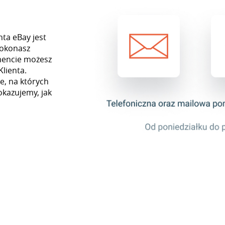
ta eBay jest
dokonasz
mencie możesz
Klienta.
e, na których
okazujemy, jak