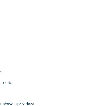
e.
otrzeb.
anałowej sprzedaży.