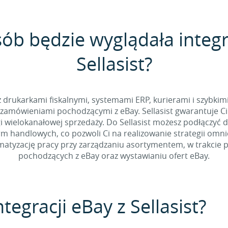
sób będzie wyglądała integr
Sellasist?
 z drukarkami fiskalnymi, systemami ERP, kurierami i szybkim
zamówieniami pochodzącymi z eBay. Sellasist gwarantuje Ci
 wielokanałowej sprzedaży. Do Sellasist możesz podłączyć 
rm handlowych, co pozwoli Ci na realizowanie strategii omn
tyzację pracy przy zarządzaniu asortymentem, w trakcie p
pochodzących z eBay oraz wystawianiu ofert eBay.
tegracji eBay z Sellasist?