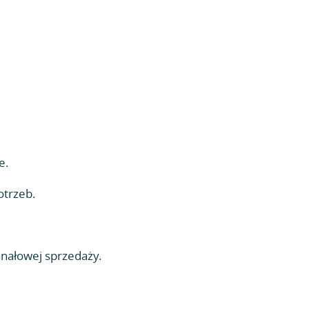
e.
otrzeb.
anałowej sprzedaży.