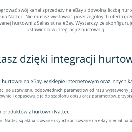
grować swój kanał sprzedaży na eBay z dowolną liczbą hurtow
wnia Nattec. Nie musisz wystawiać poszczególnych ofert ręc
ej hurtowni z Sellasist na eBay. Wystarczy, że skonfiguruje
ustawienia w integracji z hurtownią.
asz dzięki integracji hurto
hurtowni na eBay, w sklepie internetowym oraz innych ka
ć, po ustawieniu odpowiednich parametrów od razu wystawiony jak
ownie i dopasowuje je do szablonu opisu oraz parametrów, przypi
n produktów z hurtowni Nattec.
 Nattec są aktualizowane i synchronizowane na eBay niemal na bi