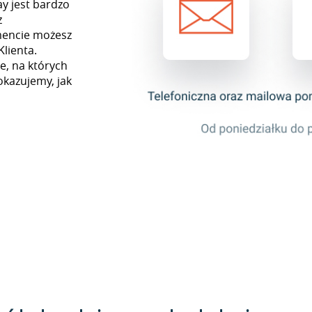
ay jest bardzo
z
mencie możesz
Klienta.
e, na których
okazujemy, jak