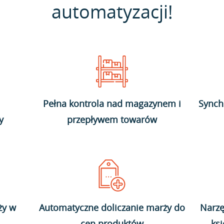
automatyzacji!
Pełna kontrola nad magazynem i
Synch
y
przepływem towarów
ży w
Automatyczne doliczanie marży do
Narzę
cen produktów
ks