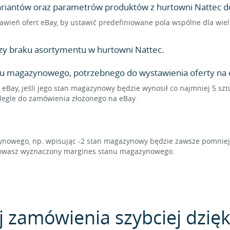
wariantów oraz parametrów produktów z hurtowni Nattec do 
stawień ofert eBay, by ustawić predefiniowane pola wspólne dla wi
zy braku asortymentu w hurtowni Nattec.
nu magazynowego, potrzebnego do wystawienia oferty na 
 eBay, jeśli jego stan magazynowy będzie wynosił co najmniej 5 szt
olegle do zamówienia złożonego na eBay.
owego, np. wpisując -2 stan magazynowy będzie zawsze pomniejsz
achowasz wyznaczony margines stanu magazynowego.
j zamówienia szybciej dzięk