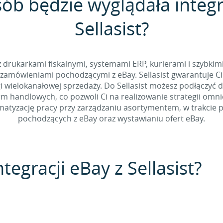
sób będzie wyglądała integr
Sellasist?
 z drukarkami fiskalnymi, systemami ERP, kurierami i szybkim
zamówieniami pochodzącymi z eBay. Sellasist gwarantuje Ci
 wielokanałowej sprzedaży. Do Sellasist możesz podłączyć 
rm handlowych, co pozwoli Ci na realizowanie strategii omn
tyzację pracy przy zarządzaniu asortymentem, w trakcie p
pochodzących z eBay oraz wystawianiu ofert eBay.
tegracji eBay z Sellasist?