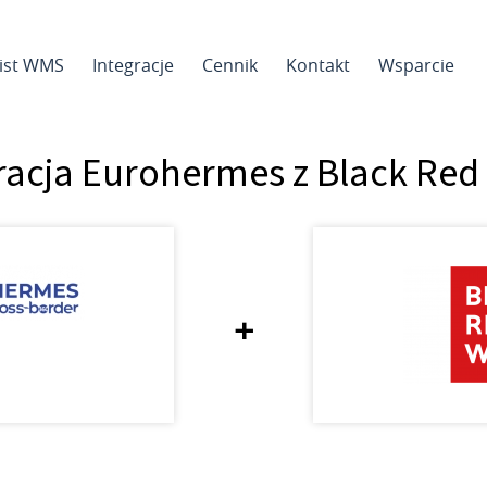
sist WMS
Integracje
Cennik
Kontakt
Wsparcie
racja Eurohermes z Black Red
+