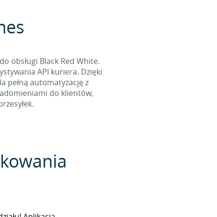
rmes
do obsługi Black Red White.
tywania API kuriera. Dzięki
da pełną automatyzację z
iadomieniami do klientów,
rzesyłek.
pakowania
iału! Aplikacja