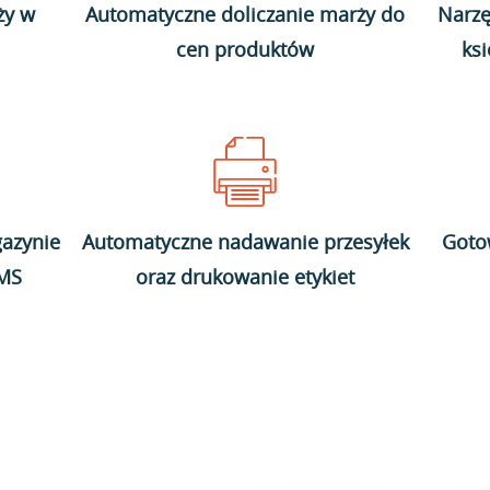
ży w
Automatyczne doliczanie marży do
Narzę
cen produktów
ks
azynie
Automatyczne nadawanie przesyłek
Goto
WMS
oraz drukowanie etykiet