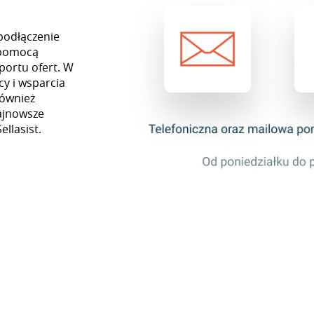
podłączenie
 pomocą
portu ofert. W
y i wsparcia
również
najnowsze
ellasist.