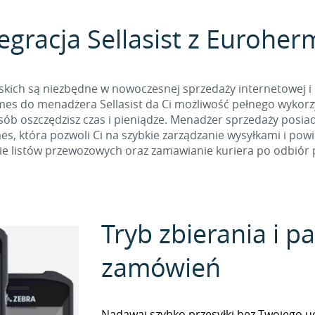
egracja Sellasist z Eurohe
skich są niezbędne w nowoczesnej sprzedaży internetowej i 
es do menadżera Sellasist da Ci możliwość pełnego wykorzys
osób oszczędzisz czas i pieniądze. Menadżer sprzedaży posia
, która pozwoli Ci na szybkie zarządzanie wysyłkami i pow
e listów przewozowych oraz zamawianie kuriera po odbiór p
Tryb zbierania i 
zamówień
Nadawaj szybko przesyłki bez Twojego udz