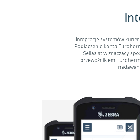
Int
Integracje systemów kurier
Podłączenie konta Euroherm
Sellasist w znaczący sp
przewoźnikiem Eurohermes
nadawani