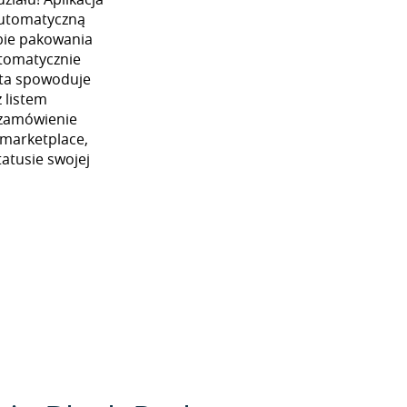
automatyczną
ybie pakowania
utomatycznie
 ta spowoduje
 listem
 zamówienie
 marketplace,
atusie swojej