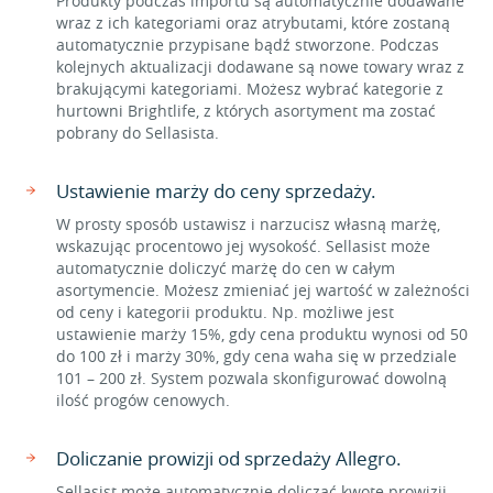
Produkty podczas importu są automatycznie dodawane
wraz z ich kategoriami oraz atrybutami, które zostaną
automatycznie przypisane bądź stworzone. Podczas
kolejnych aktualizacji dodawane są nowe towary wraz z
brakującymi kategoriami. Możesz wybrać kategorie z
hurtowni Brightlife, z których asortyment ma zostać
pobrany do Sellasista.
Ustawienie marży do ceny sprzedaży.
W prosty sposób ustawisz i narzucisz własną marżę,
wskazując procentowo jej wysokość. Sellasist może
automatycznie doliczyć marżę do cen w całym
asortymencie. Możesz zmieniać jej wartość w zależności
od ceny i kategorii produktu. Np. możliwe jest
ustawienie marży 15%, gdy cena produktu wynosi od 50
do 100 zł i marży 30%, gdy cena waha się w przedziale
101 – 200 zł. System pozwala skonfigurować dowolną
ilość progów cenowych.
Doliczanie prowizji od sprzedaży Allegro.
Sellasist może automatycznie doliczać kwotę prowizji