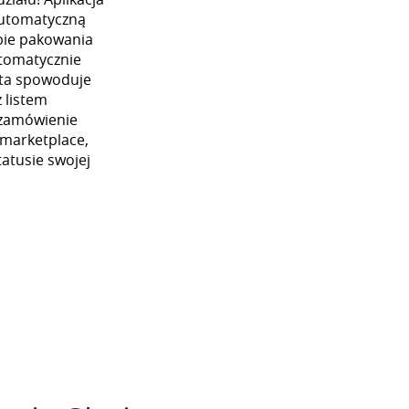
automatyczną
ybie pakowania
utomatycznie
 ta spowoduje
 listem
 zamówienie
 marketplace,
atusie swojej