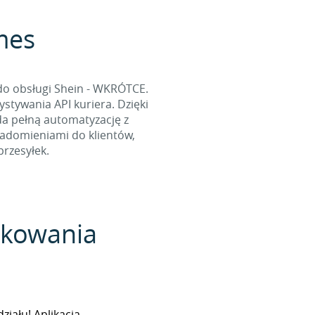
rmes
do obsługi Shein - WKRÓTCE.
tywania API kuriera. Dzięki
da pełną automatyzację z
iadomieniami do klientów,
rzesyłek.
pakowania
iału! Aplikacja