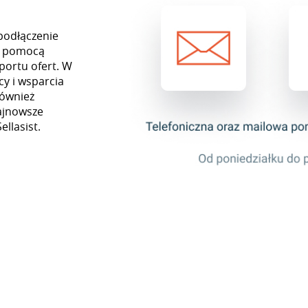
podłączenie
Za pomocą
portu ofert. W
y i wsparcia
również
najnowsze
ellasist.