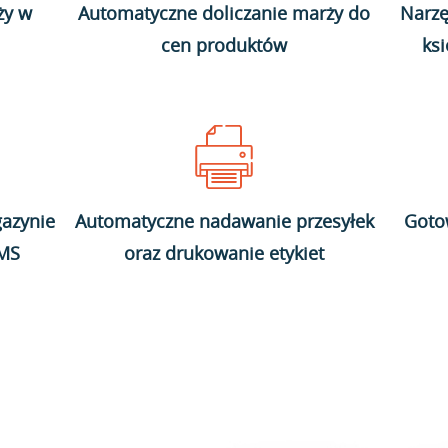
ży w
Automatyczne doliczanie marży do
Narzę
cen produktów
ks
azynie
Automatyczne nadawanie przesyłek
Goto
WMS
oraz drukowanie etykiet