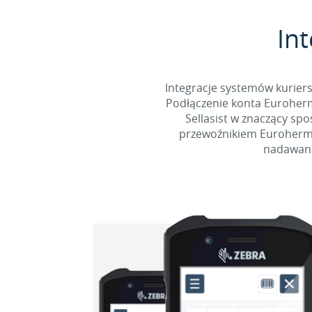
Int
Integracje systemów kurier
Podłączenie konta Euroherm
Sellasist w znaczący sp
przewoźnikiem Eurohermes
nadawani