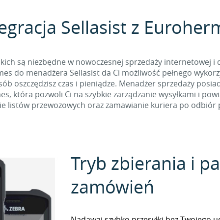
egracja Sellasist z Eurohe
skich są niezbędne w nowoczesnej sprzedaży internetowej i 
es do menadżera Sellasist da Ci możliwość pełnego wykorzys
osób oszczędzisz czas i pieniądze. Menadżer sprzedaży posia
, która pozwoli Ci na szybkie zarządzanie wysyłkami i pow
e listów przewozowych oraz zamawianie kuriera po odbiór p
Tryb zbierania i 
zamówień
Nadawaj szybko przesyłki bez Twojego udz