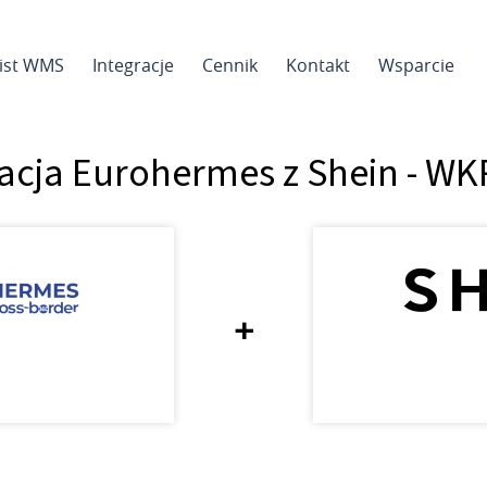
sist WMS
Integracje
Cennik
Kontakt
Wsparcie
racja Eurohermes z Shein - W
+