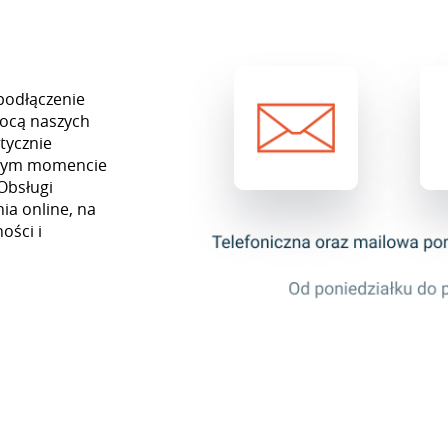
podłączenie
ocą naszych
tycznie
ażdym momencie
Obsługi
ia online, na
ości i