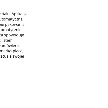
iału! Aplikacja
automatyczną
ybie pakowania
utomatycznie
 ta spowoduje
 listem
 zamówienie
 marketplace,
atusie swojej