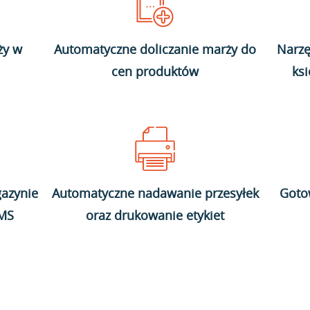
ży w
Automatyczne doliczanie marży do
Narzę
cen produktów
ks
azynie
Automatyczne nadawanie przesyłek
Goto
WMS
oraz drukowanie etykiet