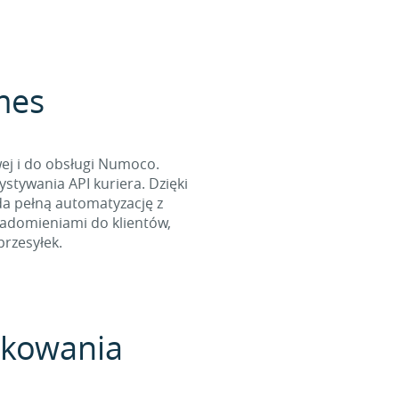
rmes
ej i do obsługi Numoco.
tywania API kuriera. Dzięki
da pełną automatyzację z
iadomieniami do klientów,
rzesyłek.
pakowania