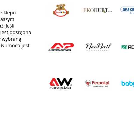
 sklepu
naszym
. Jeśli
 jest dostępna
my wybraną
ią Numoco jest