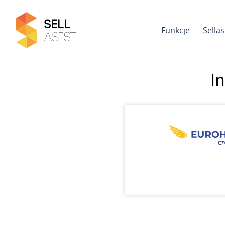
Funkcje
Sella
I