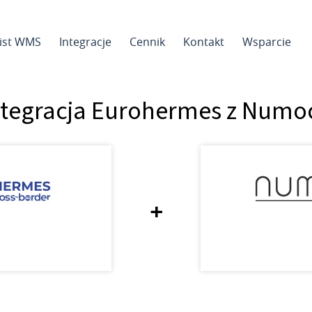
sist WMS
Integracje
Cennik
Kontakt
Wsparcie
ntegracja Eurohermes z Numo
+