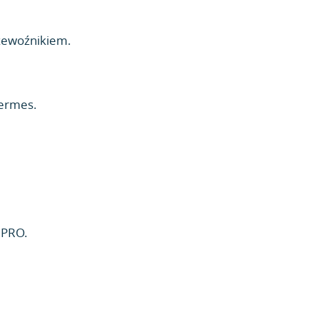
zewoźnikiem.
hermes.
 PRO.