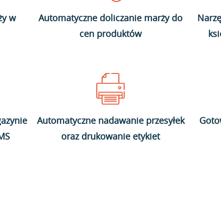
ży w
Automatyczne doliczanie marży do
Narzę
cen produktów
ks
azynie
Automatyczne nadawanie przesyłek
Goto
WMS
oraz drukowanie etykiet