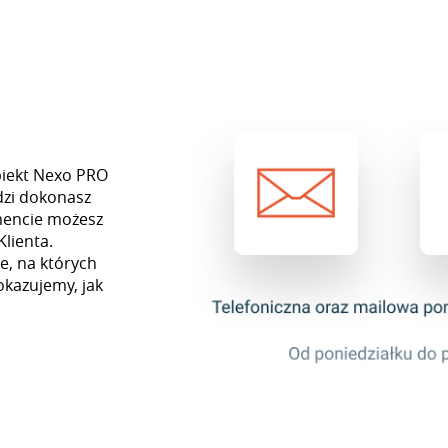
biekt Nexo PRO
dzi dokonasz
mencie możesz
Klienta.
e, na których
okazujemy, jak