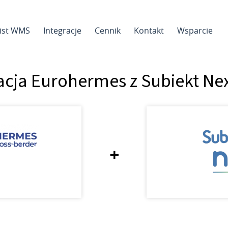
sist WMS
Integracje
Cennik
Kontakt
Wsparcie
acja Eurohermes z Subiekt N
+