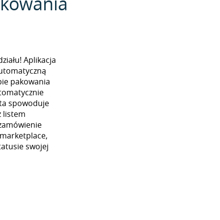
pakowania
iału! Aplikacja
automatyczną
ybie pakowania
utomatycznie
 ta spowoduje
 listem
 zamówienie
 marketplace,
atusie swojej