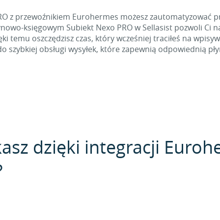
 PRO z przewoźnikiem Eurohermes możesz zautomatyzować pr
owo-księgowym Subiekt Nexo PRO w Sellasist pozwoli Ci n
i temu oszczędzisz czas, który wcześniej traciłeś na wpisyw
do szybkiej obsługi wysyłek, które zapewnią odpowiednią pł
kasz dzięki integracji Euro
?