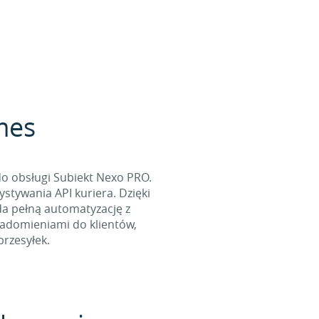
rmes
do obsługi Subiekt Nexo PRO.
tywania API kuriera. Dzięki
da pełną automatyzację z
iadomieniami do klientów,
rzesyłek.