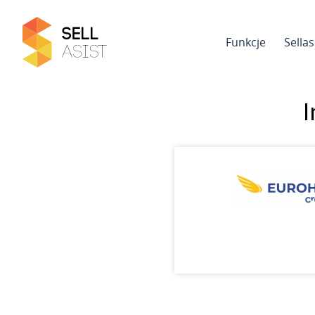
Funkcje
Sella
I