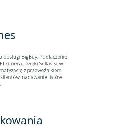
rmes
o obsługi BigBuy. Podłączenie
kuriera. Dzięki Sellasist w
omatyzację z przewoźnikiem
klientów, nadawanie listów
.
pakowania