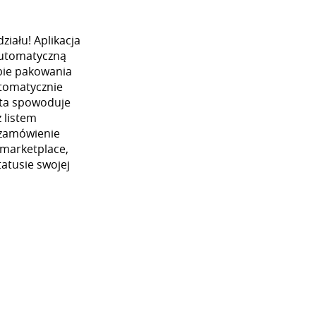
iału! Aplikacja
automatyczną
ybie pakowania
utomatycznie
 ta spowoduje
 listem
 zamówienie
 marketplace,
atusie swojej