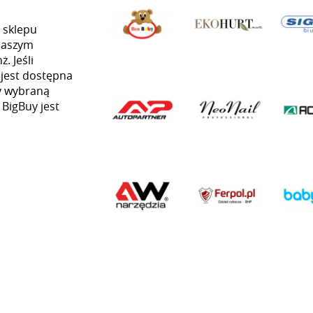
 sklepu
naszym
. Jeśli
 jest dostępna
my wybraną
 BigBuy jest