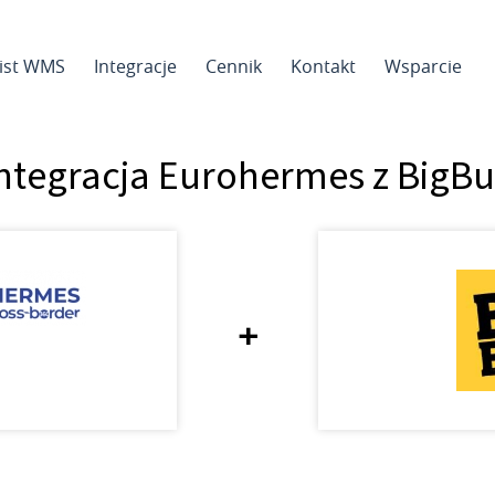
sist WMS
Integracje
Cennik
Kontakt
Wsparcie
ntegracja Eurohermes z BigB
+