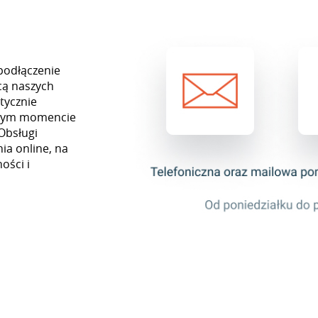
podłączenie
cą naszych
tycznie
ażdym momencie
Obsługi
ia online, na
ości i