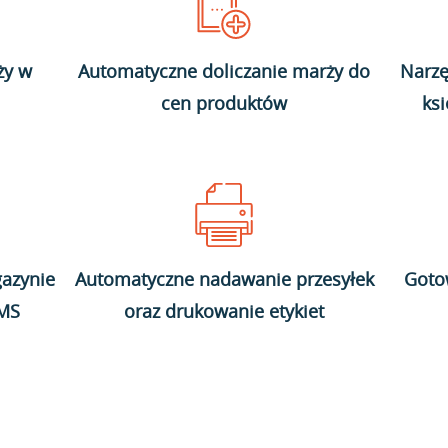
ży w
Automatyczne doliczanie marży do
Narzę
cen produktów
ks
azynie
Automatyczne nadawanie przesyłek
Goto
WMS
oraz drukowanie etykiet