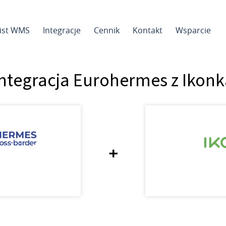
sist WMS
Integracje
Cennik
Kontakt
Wsparcie
Integracja Eurohermes z Ikonk
+