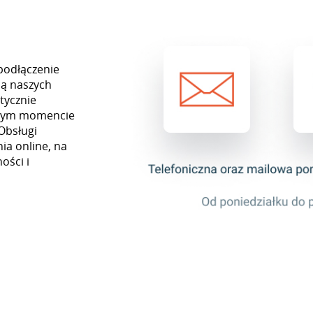
podłączenie
cą naszych
tycznie
ażdym momencie
Obsługi
ia online, na
ości i