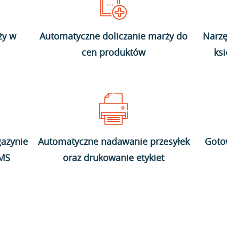
ży w
Automatyczne doliczanie marży do
Narzę
cen produktów
ks
azynie
Automatyczne nadawanie przesyłek
Goto
WMS
oraz drukowanie etykiet