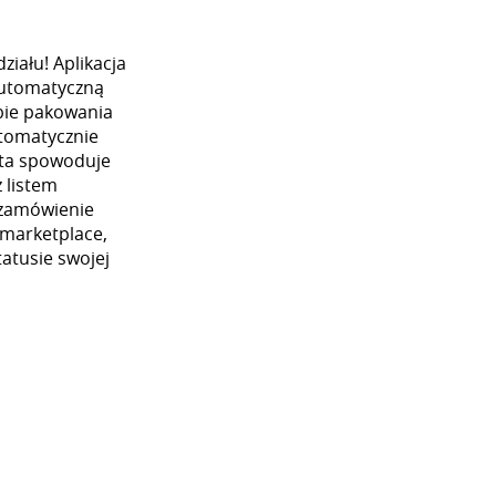
iału! Aplikacja
automatyczną
ybie pakowania
utomatycznie
 ta spowoduje
 listem
 zamówienie
 marketplace,
atusie swojej