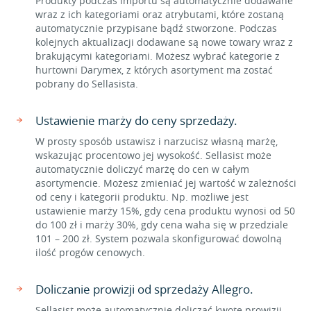
Produkty podczas importu są automatycznie dodawane
wraz z ich kategoriami oraz atrybutami, które zostaną
automatycznie przypisane bądź stworzone. Podczas
kolejnych aktualizacji dodawane są nowe towary wraz z
brakującymi kategoriami. Możesz wybrać kategorie z
hurtowni Darymex, z których asortyment ma zostać
pobrany do Sellasista.
Ustawienie marży do ceny sprzedaży.
W prosty sposób ustawisz i narzucisz własną marżę,
wskazując procentowo jej wysokość. Sellasist może
automatycznie doliczyć marżę do cen w całym
asortymencie. Możesz zmieniać jej wartość w zależności
od ceny i kategorii produktu. Np. możliwe jest
ustawienie marży 15%, gdy cena produktu wynosi od 50
do 100 zł i marży 30%, gdy cena waha się w przedziale
101 – 200 zł. System pozwala skonfigurować dowolną
ilość progów cenowych.
Doliczanie prowizji od sprzedaży Allegro.
Sellasist może automatycznie doliczać kwotę prowizji