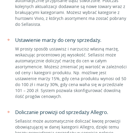
automatycznie przypisane bądź stworzone. Podczas
kolejnych aktualizacji dodawane są nowe towary wraz z
brakującymi kategoriami. Możesz wybrać kategorie z
hurtowni Vivio, z których asortyment ma zostać pobrany
do Sellasista.
Ustawienie marży do ceny sprzedaży.
W prosty sposób ustawisz i narzucisz własną marżę,
wskazując procentowo jej wysokość. Sellasist może
automatycznie doliczyć marżę do cen w całym
asortymencie. Możesz zmieniać jej wartość w zależności
od ceny i kategorii produktu. Np. możliwe jest
ustawienie marży 15%, gdy cena produktu wynosi od 50
do 100 zł i marży 30%, gdy cena waha się w przedziale
101 – 200 zł. System pozwala skonfigurować dowolną
ilość progów cenowych.
Doliczanie prowizji od sprzedaży Allegro.
Sellasist może automatycznie doliczać kwotę prowizji
obowiązującej w danej kategorii Allegro, dzięki temu
koszty prowadzenia sprzedaży w serwisie pokryje