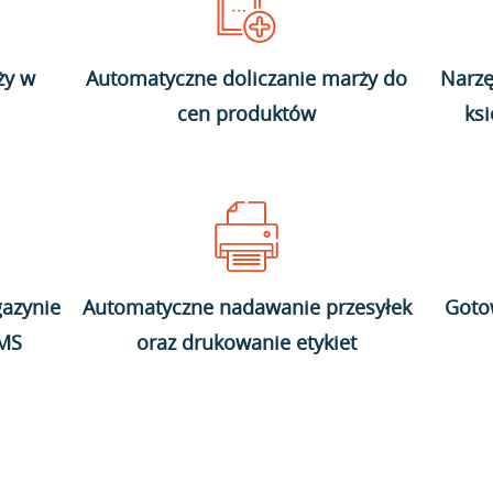
ży w
Automatyczne doliczanie marży do
Narzę
cen produktów
ks
azynie
Automatyczne nadawanie przesyłek
Goto
WMS
oraz drukowanie etykiet