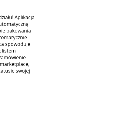
iału! Aplikacja
automatyczną
ybie pakowania
utomatycznie
 ta spowoduje
 listem
 zamówienie
 marketplace,
atusie swojej