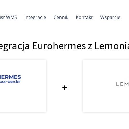
sist WMS
Integracje
Cennik
Kontakt
Wsparcie
tegracja Eurohermes z Lemoni
+