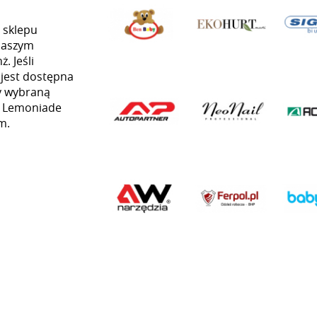
 sklepu
naszym
. Jeśli
 jest dostępna
my wybraną
ią Lemoniade
m.