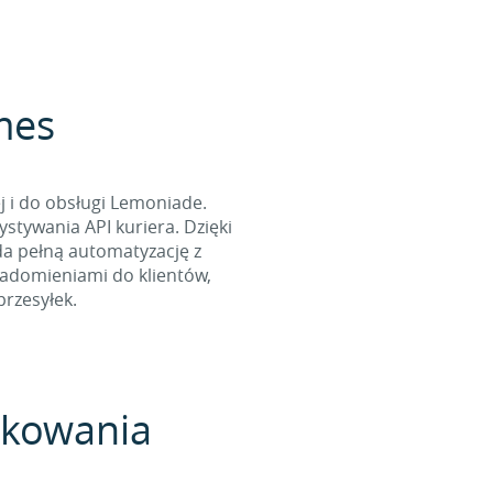
rmes
 i do obsługi Lemoniade.
tywania API kuriera. Dzięki
da pełną automatyzację z
iadomieniami do klientów,
rzesyłek.
pakowania