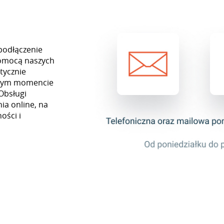
podłączenie
pomocą naszych
tycznie
ażdym momencie
Obsługi
ia online, na
ości i