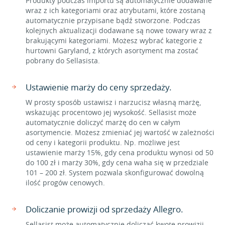
Produkty podczas importu są automatycznie dodawane
wraz z ich kategoriami oraz atrybutami, które zostaną
automatycznie przypisane bądź stworzone. Podczas
kolejnych aktualizacji dodawane są nowe towary wraz z
brakującymi kategoriami. Możesz wybrać kategorie z
hurtowni Garyland, z których asortyment ma zostać
pobrany do Sellasista.
Ustawienie marży do ceny sprzedaży.
W prosty sposób ustawisz i narzucisz własną marżę,
wskazując procentowo jej wysokość. Sellasist może
automatycznie doliczyć marżę do cen w całym
asortymencie. Możesz zmieniać jej wartość w zależności
od ceny i kategorii produktu. Np. możliwe jest
ustawienie marży 15%, gdy cena produktu wynosi od 50
do 100 zł i marży 30%, gdy cena waha się w przedziale
101 – 200 zł. System pozwala skonfigurować dowolną
ilość progów cenowych.
Doliczanie prowizji od sprzedaży Allegro.
Sellasist może automatycznie doliczać kwotę prowizji