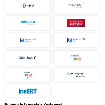
iBuyer + Integracja z Kurierami