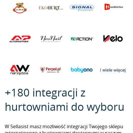
+180 integracji z
hurtowniami do wyboru
W Sellasist masz możliwość integracji Twojego sklepu