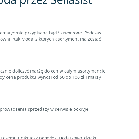
tomatycznie przypisane bądź stworzone. Podczas
towni Ptak Moda, z których asortyment ma zostać
ycznie doliczyć marżę do cen w całym asortymencie.
gdy cena produktu wynosi od 50 do 100 zł i marży
h.
y prowadzenia sprzedaży w serwisie pokryje
i czemu unikniesz pomyłek. Dodatkowo, dzięki