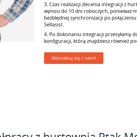
3. Czas realizacji zlecenia integracji z 
wynosi do 10 dni roboczych, ponieważ
bezbłędnej synchronizacji po połączeniu
Sellasist.
4. Po dokonaniu integracji przesyłamy d
konfiguracji, którą znajdziesz również p
Skontaktuj się z nami!
łpracy z hurtownią Ptak Mo