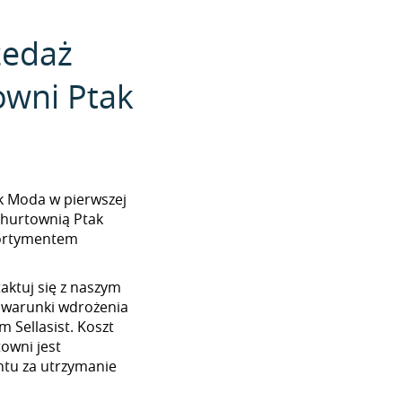
zedaż
owni Ptak
tak Moda w pierwszej
 hurtownią Ptak
sortymentem
aktuj się z naszym
 warunki wdrożenia
 Sellasist. Koszt
towni jest
tu za utrzymanie