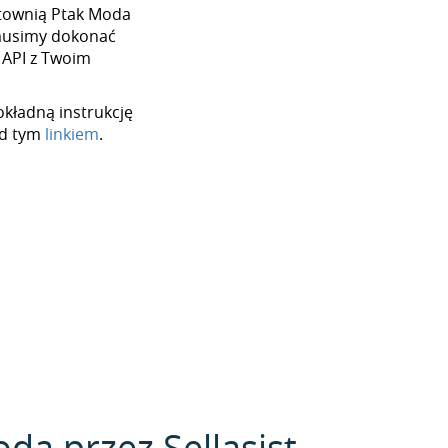
hurtownią Ptak Moda
 musimy dokonać
 API z Twoim
okładną instrukcję
od tym
linkiem
.
da przez Sellasist