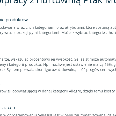
nie produktów.
odawane wraz z ich kategoriami oraz atrybutami, które zostaną au
ry wraz z brakującymi kategoriami. Możesz wybrać kategorie z hur
marżę, wskazując procentowo jej wysokość. Sellasist może automat
eny i kategorii produktu. Np. możliwe jest ustawienie marży 15%, 
0 zł. System pozwala skonfigurować dowolną ilość progów cenowyc
.
rowizji obowiązującej w danej kategorii Allegro, dzięki temu koszt
raz cen
 w oprogramowaniu Sellasist jest w pełni zautomatyzowana, dzięk