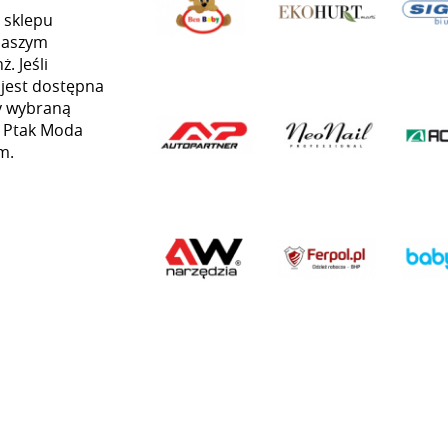
 sklepu
naszym
. Jeśli
 jest dostępna
my wybraną
ią Ptak Moda
m.