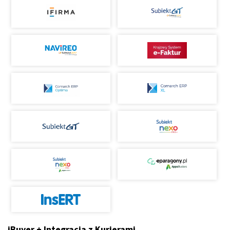
iBuyer + Integracja z Kurierami