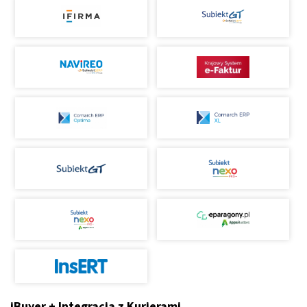
iBuyer + Integracja z Kurierami