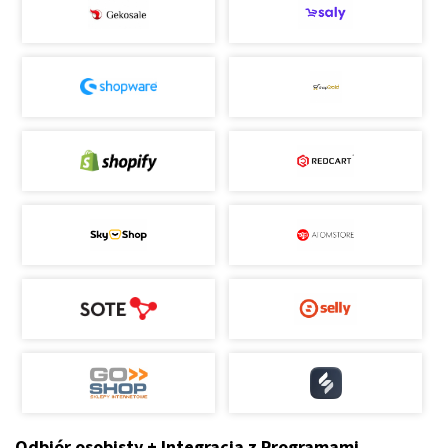
Odbiór osobisty + Integracja z Programami