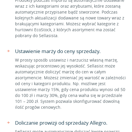
Produkty podczas importu są automatycznie dodawane
wraz z ich kategoriami oraz atrybutami, które zostaną
automatycznie przypisane bądź stworzone. Podczas
kolejnych aktualizacji dodawane są nowe towary wraz z
brakującymi kategoriami. Możesz wybrać kategorie z
hurtowni EcoStock, z których asortyment ma zostać
pobrany do Sellasista.
Ustawienie marży do ceny sprzedaży.
W prosty sposób ustawisz i narzucisz własną marżę,
wskazując procentowo jej wysokość. Sellasist może
automatycznie doliczyć marżę do cen w całym
asortymencie. Możesz zmieniać jej wartość w zależności
od ceny i kategorii produktu. Np. możliwe jest
ustawienie marży 15%, gdy cena produktu wynosi od 50
do 100 zł i marży 30%, gdy cena waha się w przedziale
101 – 200 zł. System pozwala skonfigurować dowolną
ilość progów cenowych.
Doliczanie prowizji od sprzedaży Allegro.
Sellasist może automatycznie doliczać kwotę prowizji