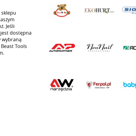
 sklepu
naszym
. Jeśli
 jest dostępna
my wybraną
ą Beast Tools
m.