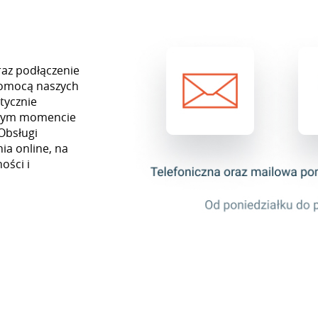
raz podłączenie
 pomocą naszych
tycznie
ażdym momencie
Obsługi
ia online, na
ości i