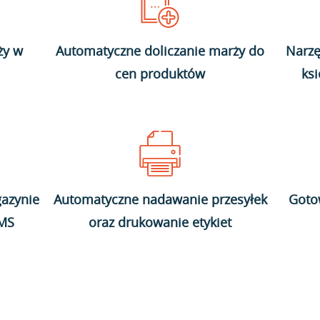
ży w
Automatyczne doliczanie marży do
Narzę
cen produktów
ks
azynie
Automatyczne nadawanie przesyłek
Goto
WMS
oraz drukowanie etykiet