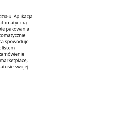
iału! Aplikacja
automatyczną
ybie pakowania
utomatycznie
 ta spowoduje
 listem
 zamówienie
 marketplace,
atusie swojej