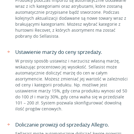
Produkty podczas importu są automatycznie dodawane
wraz z ich kategoriami oraz atrybutami, które zostaną
automatycznie przypisane bądź stworzone. Podczas
kolejnych aktualizacji dodawane są nowe towary wraz z
brakującymi kategoriami. Możesz wybrać kategorie z
hurtowni Recovet, z których asortyment ma zostać
pobrany do Sellasista.
Ustawienie marży do ceny sprzedaży.
W prosty sposób ustawisz i narzucisz własną marżę,
wskazując procentowo jej wysokość. Sellasist może
automatycznie doliczyć marżę do cen w całym
asortymencie. Możesz zmieniać jej wartość w zależności
od ceny i kategorii produktu. Np. możliwe jest
ustawienie marży 15%, gdy cena produktu wynosi od 50
do 100 zł i marży 30%, gdy cena waha się w przedziale
101 – 200 zł. System pozwala skonfigurować dowolną
ilość progów cenowych.
Doliczanie prowizji od sprzedaży Allegro.
Sellasist może automatycznie doliczać kwotę prowizji