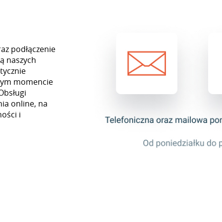
raz podłączenie
cą naszych
tycznie
ażdym momencie
Obsługi
ia online, na
ości i