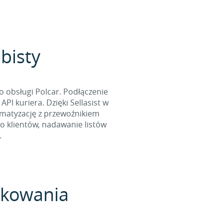
obisty
o obsługi Polcar. Podłączenie
I kuriera. Dzięki Sellasist w
omatyzację z przewoźnikiem
o klientów, nadawanie listów
.
pakowania