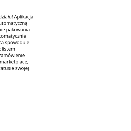
iału! Aplikacja
automatyczną
ybie pakowania
utomatycznie
 ta spowoduje
 listem
 zamówienie
 marketplace,
atusie swojej