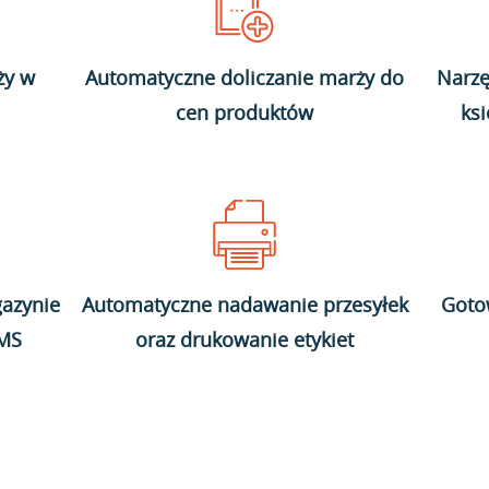
ży w
Automatyczne doliczanie marży do
Narzę
cen produktów
ks
azynie
Automatyczne nadawanie przesyłek
Goto
WMS
oraz drukowanie etykiet