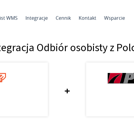
sist WMS
Integracje
Cennik
Kontakt
Wsparcie
tegracja Odbiór osobisty z Pol
+