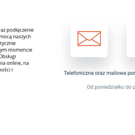
raz podłączenie
omocą naszych
tycznie
ażdym momencie
Obsługi
ia online, na
ości i