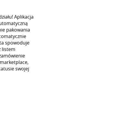
iału! Aplikacja
automatyczną
ybie pakowania
utomatycznie
 ta spowoduje
 listem
 zamówienie
 marketplace,
atusie swojej