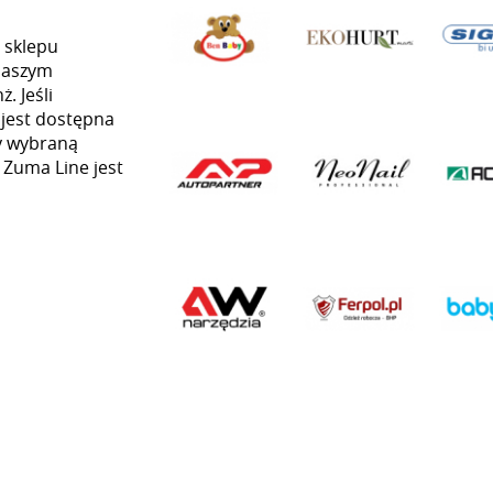
 sklepu
naszym
. Jeśli
 jest dostępna
my wybraną
ą Zuma Line jest