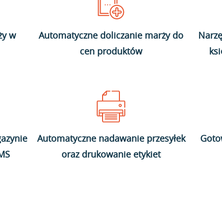
ży w
Automatyczne doliczanie marży do
Narzę
cen produktów
ks
azynie
Automatyczne nadawanie przesyłek
Goto
WMS
oraz drukowanie etykiet