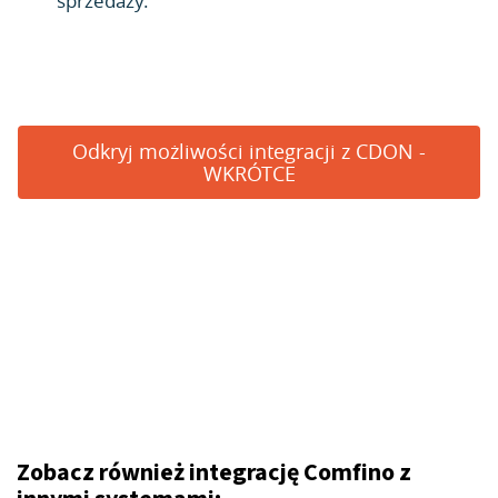
sprzedaży.
Odkryj możliwości integracji z CDON -
WKRÓTCE
Zobacz również integrację Comfino z